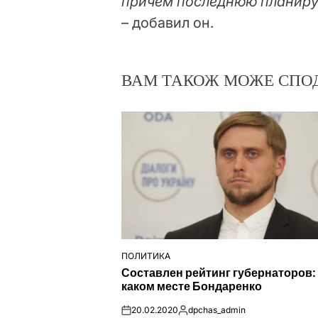
причем последнюю планиру
– добавил он.
ВАМ ТАКОЖ МОЖЕ СПО
ПОЛИТИКА
ОПУБЛІКУВАТИ
Составлен рейтинг губернаторов:
У
каком месте Бондаренко
20.02.2020
dpchas_admin
on
Опубліковано