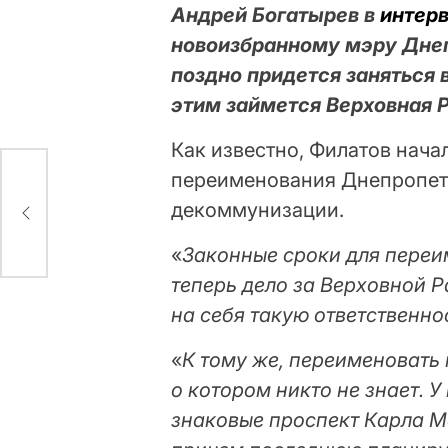
Андрей Богатырев в
интер
новоизбранному мэру Днеп
поздно придется заняться
этим займется Верховная 
Как известно, Филатов нача
переименования Днепропетр
декоммунизации.
«
Законные сроки для переи
теперь дело за Верховной Р
на себя такую ответственно
«
К тому же, переименовать 
о котором никто не знает. 
знаковые проспект Карла М