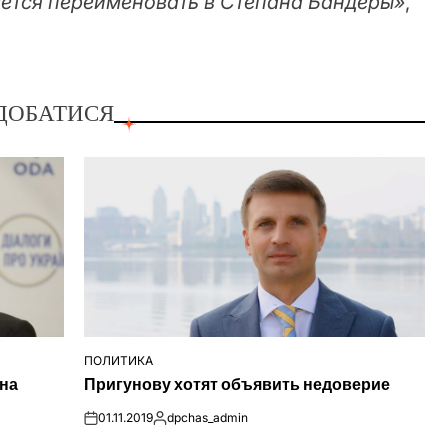
ется переименовать в Степана Бандеры»
,
ДОБАТИСЯ
ПОЛИТИКА
ОПУБЛІКУВАТИ
 на
Пригунову хотят объявить недоверие
У
01.11.2019
dpchas_admin
on
Опубліковано