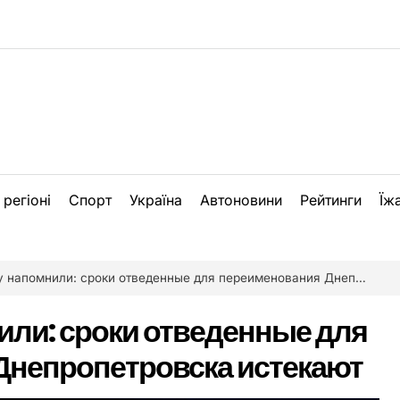
 регіоні
Спорт
Україна
Автоновини
Рейтинги
Їж
апомнили: сроки отведенные для переименования Днепропетровска истекают
ли: сроки отведенные для
Днепропетровска истекают