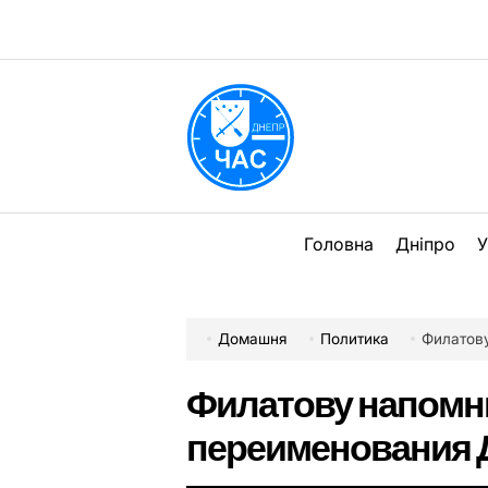
Перейти
до
вмісту
DPChas
Головна
Дніпро
У
Домашня
Политика
Филатову н
Филатову напомни
переименования 