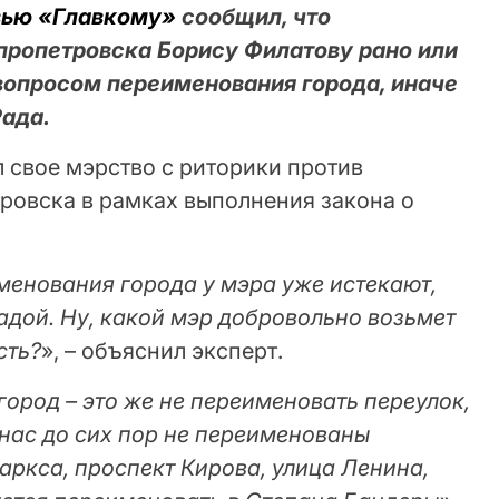
вью «Главкому»
сообщил, что
ропетровска Борису Филатову рано или
 вопросом переименования города, иначе
Рада.
л свое мэрство с риторики против
овска в рамках выполнения закона о
менования города у мэра уже истекают,
адой. Ну, какой мэр добровольно возьмет
сть?
», – объяснил эксперт.
город – это же не переименовать переулок,
У нас до сих пор не переименованы
аркса, проспект Кирова, улица Ленина,