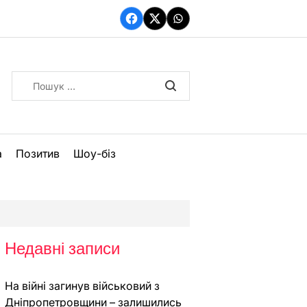
Facebook
Twitter
WhatsApp
Пошук:
а
Позитив
Шоу-біз
Недавні записи
На війні загинув військовий з
Дніпропетровщини – залишились