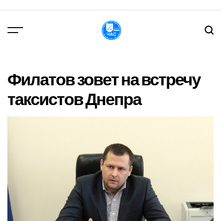
Перейти
до
вмісту
DPChas
Филатов зовет на встречу
таксистов Днепра