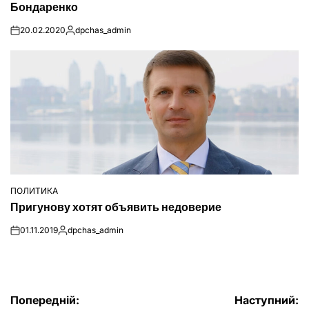
Бондаренко
20.02.2020
dpchas_admin
on
Опубліковано
ПОЛИТИКА
ОПУБЛІКУВАТИ
Пригунову хотят объявить недоверие
У
01.11.2019
dpchas_admin
on
Опубліковано
Навігація
Попередній:
Наступний: