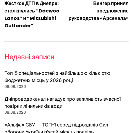
Жесткое ДТП в Днепре:
Венгер принял
записів
столкнулись “Daewoo
предложение
Lanos” и “Mitsubishi
руководства «Арсенала»
Outlander”
Недавні записи
Топ-5 спеціальностей з найбільшою кількістю
бюджетних місць у 2026 році
08.08.2026
Дніпроводоканал нагадує про важливість вчасної
повірки лічильників води
08.08.2026
«Альфа» СБУ — ТОП-1 серед підрозділів Сил
оборони України п’ятий місяць поспіль