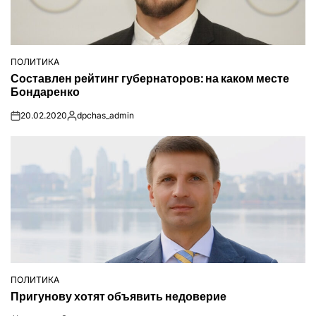
ПОЛИТИКА
ОПУБЛІКУВАТИ
Составлен рейтинг губернаторов: на каком месте
У
Бондаренко
20.02.2020
dpchas_admin
on
Опубліковано
ПОЛИТИКА
ОПУБЛІКУВАТИ
Пригунову хотят объявить недоверие
У