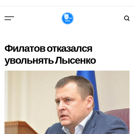
Перейти
до
вмісту
DPChas
Филатов отказался
увольнять Лысенко