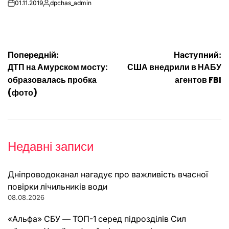
01.11.2019
dpchas_admin
on
Опубліковано
Навігація
Попередній:
Наступний:
ДТП на Амурском мосту:
США внедрили в НАБУ
записів
образовалась пробка
агентов FBI
(фото)
Недавні записи
Дніпроводоканал нагадує про важливість вчасної
повірки лічильників води
08.08.2026
«Альфа» СБУ — ТОП-1 серед підрозділів Сил