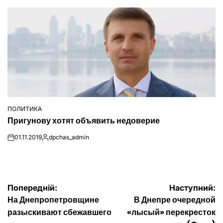
ПОЛИТИКА
ОПУБЛІКУВАТИ
Пригунову хотят объявить недоверие
У
01.11.2019
dpchas_admin
on
Опубліковано
Навігація
Попередній:
Наступний:
На Днепропетровщине
В Днепре очередной
записів
разыскивают сбежавшего
«лысый» перекресток