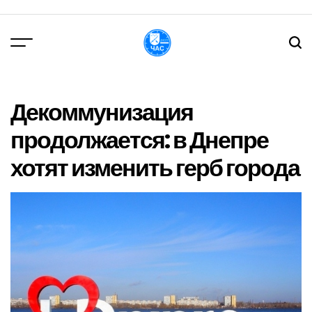
Перейти
до
вмісту
DPChas
Декоммунизация
продолжается: в Днепре
хотят изменить герб города