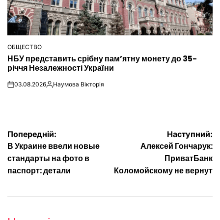
ОБЩЕСТВО
ОПУБЛІКУВАТИ
НБУ представить срібну пам’ятну монету до 35-
У
річчя Незалежності України
03.08.2026
Наумова Вікторія
on
Опубліковано
Навігація
Попередній:
Наступний:
В Украине ввели новые
Алексей Гончарук:
записів
стандарты на фото в
ПриватБанк
паспорт: детали
Коломойскому не вернут