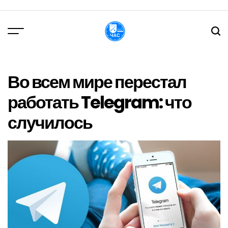
Перейти
до
вмісту
DPChas
Во всем мире перестал
работать Telegram: что
случилось