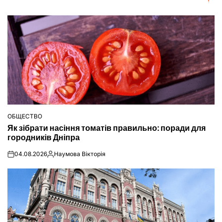
ОБЩЕСТВО
ОПУБЛІКУВАТИ
Як зібрати насіння томатів правильно: поради для
У
городників Дніпра
04.08.2026
Наумова Вікторія
on
Опубліковано