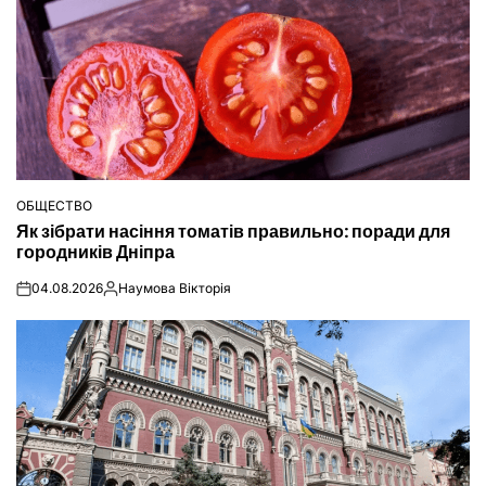
ОБЩЕСТВО
ОПУБЛІКУВАТИ
Як зібрати насіння томатів правильно: поради для
У
городників Дніпра
04.08.2026
Наумова Вікторія
on
Опубліковано