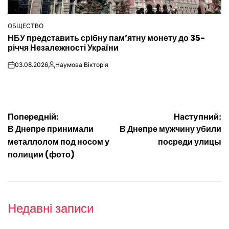
ОБЩЕСТВО
ОПУБЛІКУВАТИ
НБУ представить срібну пам’ятну монету до 35-
У
річчя Незалежності України
03.08.2026
Наумова Вікторія
on
Опубліковано
Навігація
Попередній:
Наступний:
В Днепре принимали
В Днепре мужчину убили
записів
металлолом под носом у
посреди улицы
полиции (фото)
Недавні записи