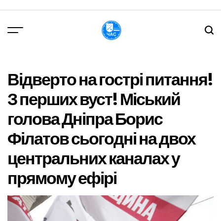
Перейти
до
вмісту
DPChas
Відверто на гострі питання!
З перших вуст! Міський
голова Дніпра Борис
Філатов сьогодні на двох
центральних каналах у
прямому ефірі