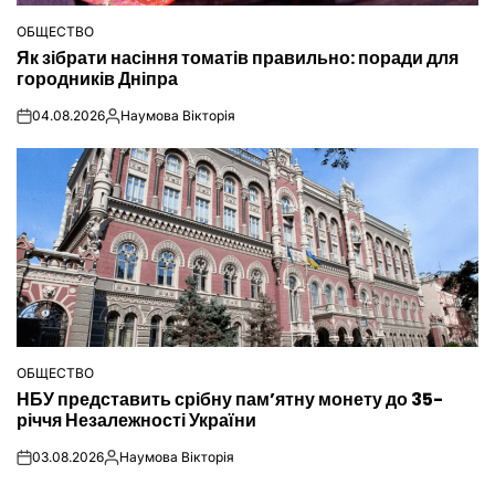
ОБЩЕСТВО
ОПУБЛІКУВАТИ
Як зібрати насіння томатів правильно: поради для
У
городників Дніпра
04.08.2026
Наумова Вікторія
on
Опубліковано
ОБЩЕСТВО
ОПУБЛІКУВАТИ
НБУ представить срібну пам’ятну монету до 35-
У
річчя Незалежності України
03.08.2026
Наумова Вікторія
on
Опубліковано