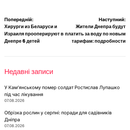
Навігація
Попередній:
Наступний:
Хирурги из Беларуси и
Жители Днепра будут
записів
Израиля прооперируют в
платить за воду по новым
Днепре 6 детей
тарифам: подробности
Недавні записи
У Кам’янському помер солдат Ростислав Лупашко
під час лікування
07.08.2026
Обрізка рослин у серпні: поради для садівників
Дніпра
07.08.2026