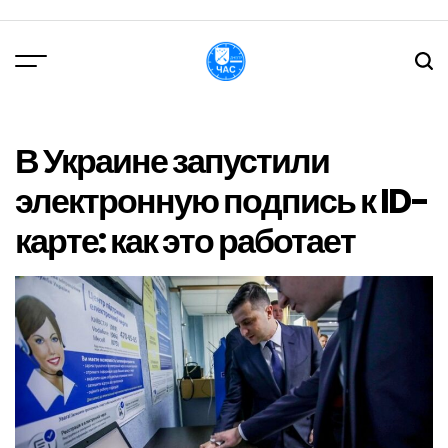
Перейти
до
вмісту
DPChas
В Украине запустили
электронную подпись к ID-
карте: как это работает