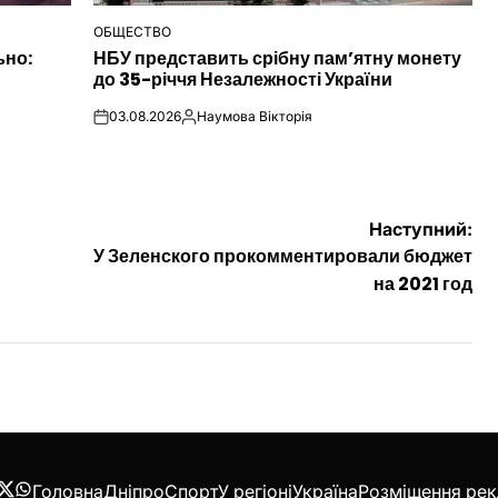
ОБЩЕСТВО
ОПУБЛІКУВАТИ
ьно:
НБУ представить срібну пам’ятну монету
У
до 35-річчя Незалежності України
03.08.2026
Наумова Вікторія
on
Опубліковано
Наступний:
У Зеленского прокомментировали бюджет
на 2021 год
Головна
Дніпро
Спорт
У регіоні
Україна
Розміщення ре