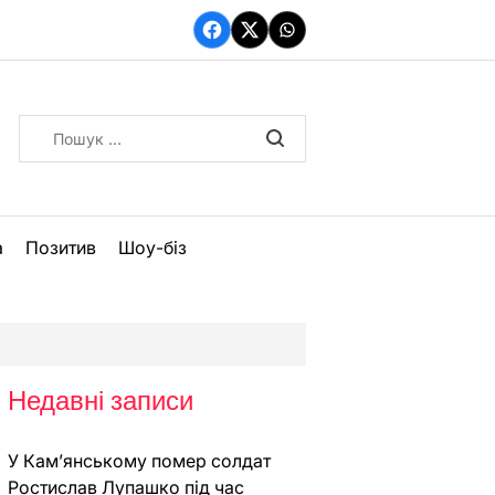
Facebook
Twitter
WhatsApp
Пошук:
а
Позитив
Шоу-біз
Недавні записи
У Кам’янському помер солдат
Ростислав Лупашко під час