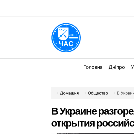
Перейти
до
вмісту
DPChas
Головна
Дніпро
У
Домашня
Общество
В Украи
В Украине разгоре
открытия российс