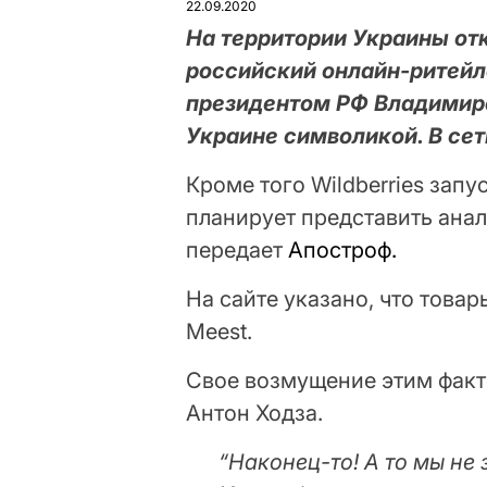
22.09.2020
На территории Украины от
российский онлайн-ритейле
президентом РФ Владимир
Украине символикой. В сет
Кроме того Wildberries запу
планирует представить ана
передает
Апостроф.
На сайте указано, что това
Meest.
Свое возмущение этим факт
Антон Ходза.
“Наконец-то! А то мы не 