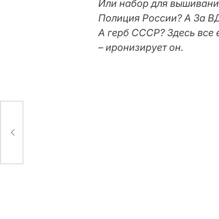
Или набор для вышивани
Полиция России? А За В
А герб СССР? Здесь все е
– иронизирует он.
у: