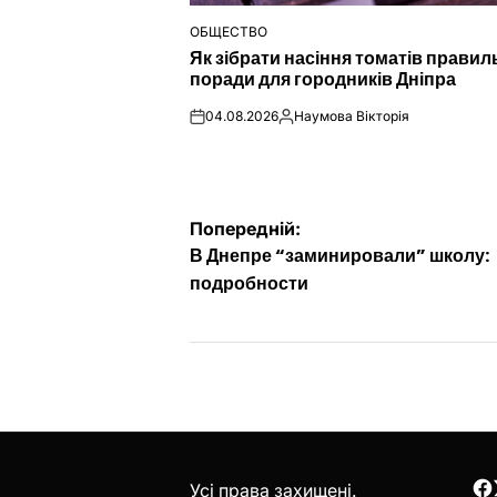
ОБЩЕСТВО
ОПУБЛІКУВАТИ
Як зібрати насіння томатів правил
У
поради для городників Дніпра
04.08.2026
Наумова Вікторія
on
Опубліковано
Навігація
Попередній:
В Днепре “заминировали” школу:
записів
подробности
Усі права захищені.