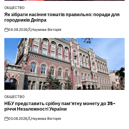
ОБЩЕСТВО
ОПУБЛІКУВАТИ
Як зібрати насіння томатів правильно: поради для
У
городників Дніпра
04.08.2026
Наумова Вікторія
on
Опубліковано
ОБЩЕСТВО
ОПУБЛІКУВАТИ
НБУ представить срібну пам’ятну монету до 35-
У
річчя Незалежності України
03.08.2026
Наумова Вікторія
on
Опубліковано