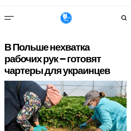
Перейти
до
вмісту
DPChas
В Польше нехватка
рабочих рук – готовят
чартеры для украинцев