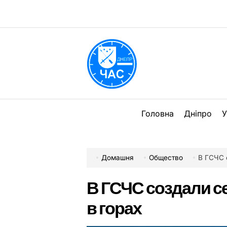
Перейти
до
вмісту
DPChas
Головна
Дніпро
У
Домашня
Общество
В ГСЧС 
В ГСЧС создали с
в горах