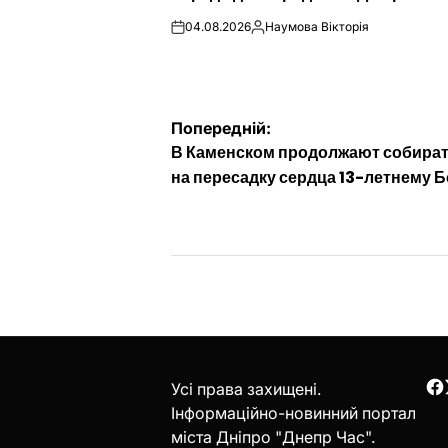
04.08.2026
Наумова Вікторія
on
Опубліковано
Навігація
Попередній:
В Каменском продолжают собират
записів
на пересадку сердца 13-летнему 
Усі права захищені.
F
Інформаційно-новинний портал
міста Дніпро "Днепр Час".