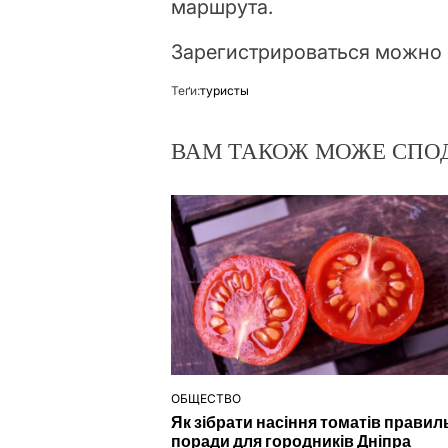
маршрута.
Зарегистрироваться можно 
Теґи:
туристы
ВАМ ТАКОЖ МОЖЕ СПО
ОБЩЕСТВО
ОПУБЛІКУВАТИ
Як зібрати насіння томатів правил
У
поради для городників Дніпра