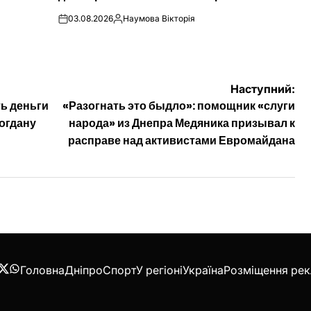
03.08.2026
Наумова Вікторія
on
Опубліковано
Наступний:
ь деньги
«Разогнать это быдло»: помощник «слуги
Богдану
народа» из Днепра Медяника призывал к
расправе над активистами Евромайдана
Головна
Дніпро
Спорт
У регіоні
Україна
Розміщення ре
acebook
Twitter
WhatsApp