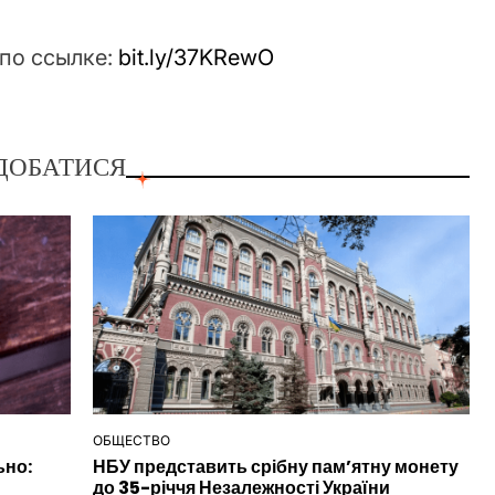
по ссылке:
bit.ly/37KRewO
ДОБАТИСЯ
ОБЩЕСТВО
ОПУБЛІКУВАТИ
ьно:
НБУ представить срібну пам’ятну монету
У
до 35-річчя Незалежності України