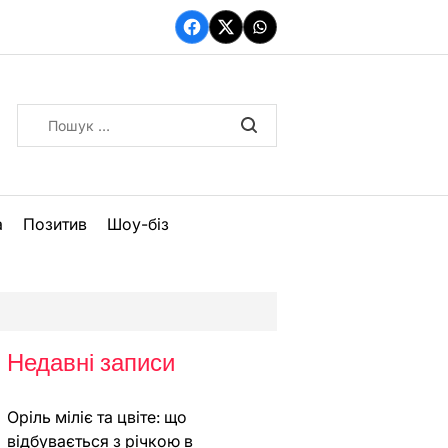
Facebook
Twitter
WhatsApp
Пошук:
а
Позитив
Шоу-біз
Недавні записи
Оріль міліє та цвіте: що
відбувається з річкою в