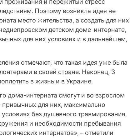
м проживания и пережитый стресс
ледствиям. Поэтому возникла идея не
ната место жительства, а создать для них
хнеднепровском детском доме-интернате,
вычных для них условиях и в дальнейшем,
ления отмечают, что такая идея уже была
онтерами в своей стране. Наконец, 3
 воплотить в жизнь и в Украине.
го дома-интерната смогут и во взрослом
в привычных для них, максимально
условиях без душевного травмирования,
окружения и необходимости пребывания
ологических интернатов», – отметили