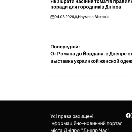
Як зібрати насіння томатів правил
У
поради для городників Дніпра
04.08.2026
Наумова Вікторія
on
Опубліковано
Навігація
Попередній:
От Романа до Йордана: в Днепре 
записів
выставка украинкой женской оде
Усі права захищені.
F
Інформаційно-новинний портал
міста Дніпро "Днепр Час".