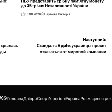
ьно:
НБУ представить срібну пам’ятну монету
У
до 35-річчя Незалежності України
03.08.2026
Наумова Вікторія
on
Опубліковано
Наступний:
открылась
Скандал с Apple: украинцы просят
жды
отказаться от мировой компании
Головна
Дніпро
Спорт
У регіоні
Україна
Розміщення ре
acebook
Twitter
WhatsApp