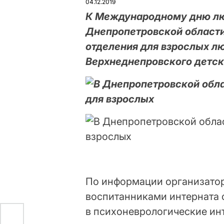
04.12.2019
К Международному дню люд
Днепропетровской области
отделения для взрослых л
Верхнеднепровского детск
По информации организатор
воспитанниками интерната 
в психоневрологические инт
е