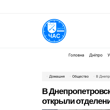
Перейти
до
вмісту
DPChas
Головна
Дніпро
У
Домашня
Общество
В Днепроп
В Днепропетровск
открыли отделени