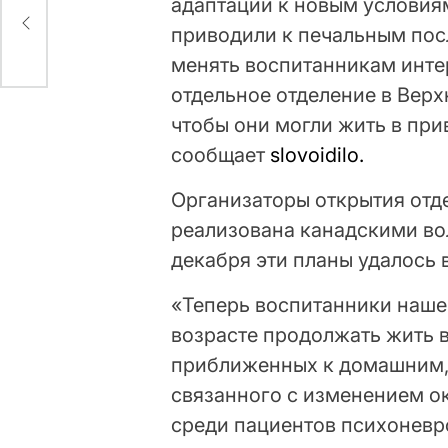
адаптации к новым условия
й
приводили к печальным пос
менять воспитанникам интер
отдельное отделение в Вер
чтобы они могли жить в при
сообщает
slovoidilo.
Организаторы открытия отде
реализована канадскими вол
декабря ​​эти планы удалось
«Теперь воспитанники наше
возрасте продолжать жить 
приближенных к домашним, 
связанного с изменением 
среди пациентов психоневр