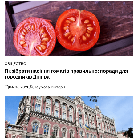
ОБЩЕСТВО
ОПУБЛІКУВАТИ
Як зібрати насіння томатів правильно: поради для
У
городників Дніпра
04.08.2026
Наумова Вікторія
on
Опубліковано