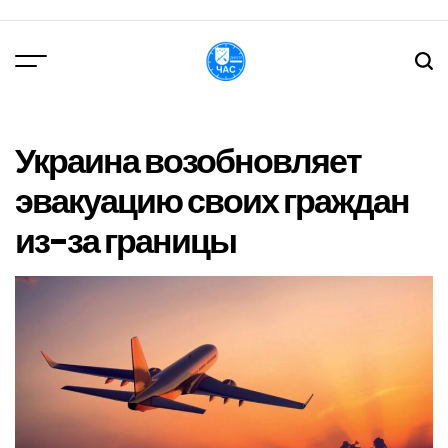
Перейти
до
вмісту
DPChas
Украина возобновляет
эвакуацию своих граждан
из-за границы