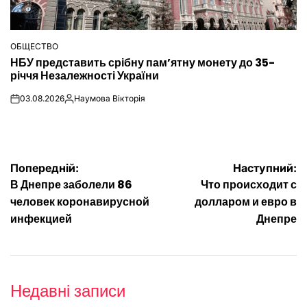
ОБЩЕСТВО
ОПУБЛІКУВАТИ
НБУ представить срібну пам’ятну монету до 35-
У
річчя Незалежності України
03.08.2026
Наумова Вікторія
on
Опубліковано
Навігація
Попередній:
Наступний:
В Днепре заболели 86
Что происходит с
записів
человек коронавирусной
долларом и евро в
инфекцией
Днепре
Недавні записи