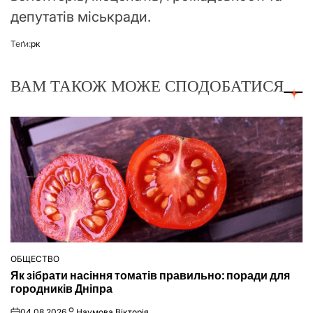
депутатів міськради.
Теґи:
рк
ВАМ ТАКОЖ МОЖЕ СПОДОБАТИСЯ
ОБЩЕСТВО
ОПУБЛІКУВАТИ
Як зібрати насіння томатів правильно: поради для
У
городників Дніпра
04.08.2026
Наумова Вікторія