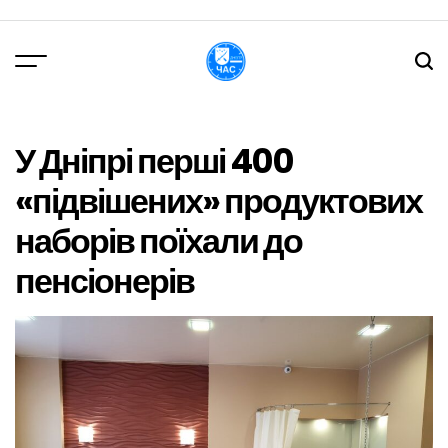
Перейти
до
вмісту
DPChas
У Дніпрі перші 400
«підвішених» продуктових
наборів поїхали до
пенсіонерів