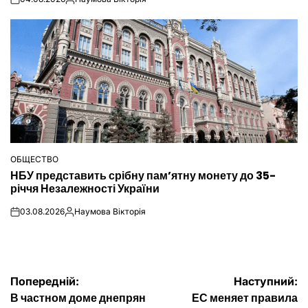
on
Опубліковано
ОБЩЕСТВО
ОПУБЛІКУВАТИ
НБУ представить срібну пам’ятну монету до 35-
У
річчя Незалежності України
03.08.2026
Наумова Вікторія
on
Опубліковано
Навігація
Попередній:
Наступний:
В частном доме днепрян
ЕС меняет правила