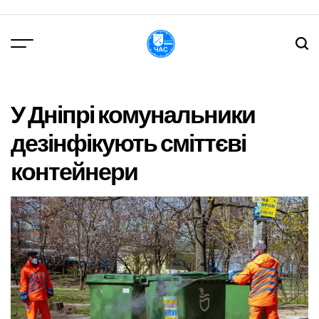
Перейти
до
вмісту
DPChas
У Дніпрі комунальники
дезінфікують сміттєві
контейнери