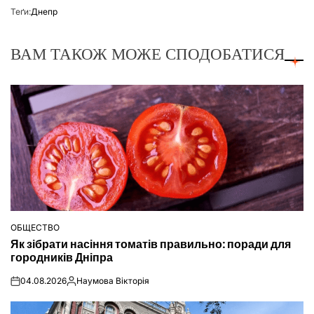
Теґи:
Днепр
ВАМ ТАКОЖ МОЖЕ СПОДОБАТИСЯ
ОБЩЕСТВО
ОПУБЛІКУВАТИ
Як зібрати насіння томатів правильно: поради для
У
городників Дніпра
04.08.2026
Наумова Вікторія
on
Опубліковано