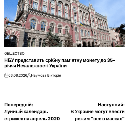
ОБЩЕСТВО
ОПУБЛІКУВАТИ
НБУ представить срібну пам’ятну монету до 35-
У
річчя Незалежності України
03.08.2026
Наумова Вікторія
on
Опубліковано
Навігація
Попередній:
Наступний:
Лунный календарь
В Украине могут ввести
записів
стрижек на апрель 2020
режим “все в масках”