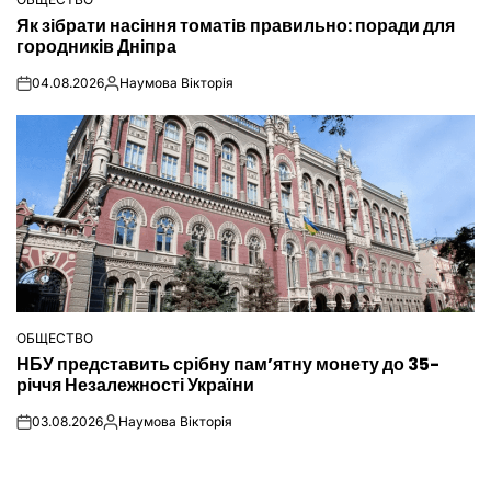
ОПУБЛІКУВАТИ
Як зібрати насіння томатів правильно: поради для
У
городників Дніпра
04.08.2026
Наумова Вікторія
on
Опубліковано
ОБЩЕСТВО
ОПУБЛІКУВАТИ
НБУ представить срібну пам’ятну монету до 35-
У
річчя Незалежності України
03.08.2026
Наумова Вікторія
on
Опубліковано