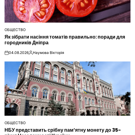
ОБЩЕСТВО
ОПУБЛІКУВАТИ
Як зібрати насіння томатів правильно: поради для
У
городників Дніпра
04.08.2026
Наумова Вікторія
on
Опубліковано
ОБЩЕСТВО
ОПУБЛІКУВАТИ
НБУ представить срібну пам’ятну монету до 35-
У