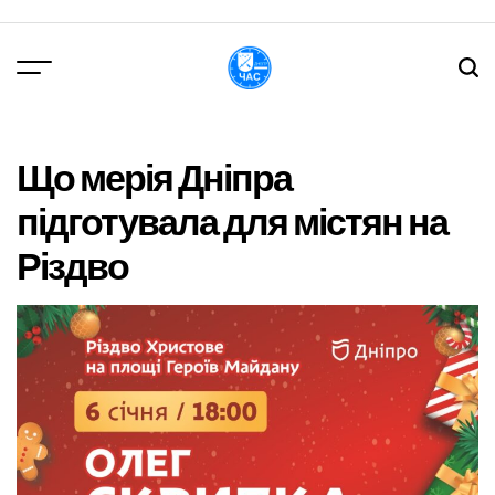
Перейти
до
вмісту
DPChas
Що мерія Дніпра
підготувала для містян на
Різдво