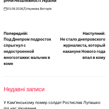
річчя Незалежності України
03.08.2026
Наумова Вікторія
on
Опубліковано
Навігація
Попередній:
Наступний:
Под Днепром подросток
Не стало днепровского
записів
спрыгнул с
журналиста, который
недостроенной
накануне Нового года
многоэтажки: мальчик в
впал в кому
коме
Недавні записи
У Кам’янському помер солдат Ростислав Лупашко
під час лікування