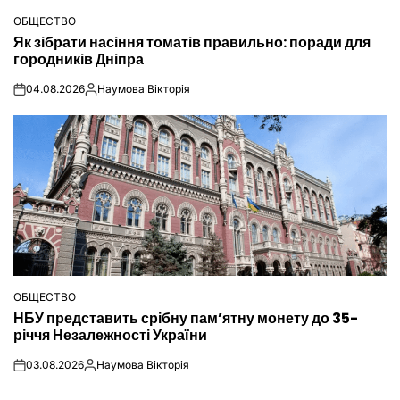
ОБЩЕСТВО
ОПУБЛІКУВАТИ
Як зібрати насіння томатів правильно: поради для
У
городників Дніпра
04.08.2026
Наумова Вікторія
on
Опубліковано
ОБЩЕСТВО
ОПУБЛІКУВАТИ
НБУ представить срібну пам’ятну монету до 35-
У
річчя Незалежності України
03.08.2026
Наумова Вікторія
on
Опубліковано