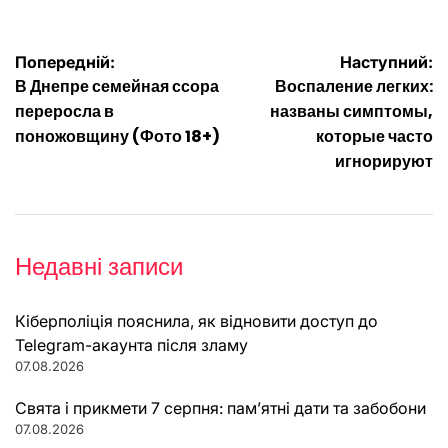
Навігація
Попередній:
Наступний:
В Днепре семейная ссора
Воспаление легких:
записів
переросла в
названы симптомы,
поножовщину (Фото 18+)
которые часто
игнорируют
Недавні записи
Кіберполіція пояснила, як відновити доступ до
Telegram-акаунта після зламу
07.08.2026
Свята і прикмети 7 серпня: пам’ятні дати та забобони
07.08.2026