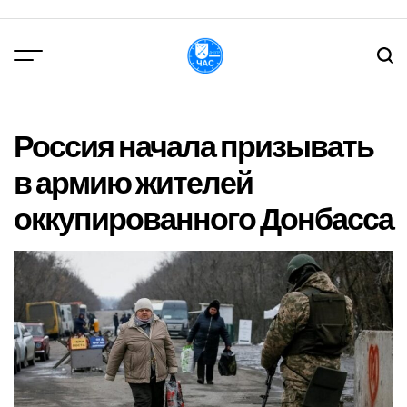
Перейти
до
вмісту
DPChas
Россия начала призывать
в армию жителей
оккупированного Донбасса