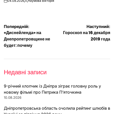
04.08.2026
Наумова Вікторія
on
Опубліковано
Навігація
Попередній:
Наступний:
«Диснейленда» на
Гороскоп на 16 декабря
записів
Днепропетровщине не
2019 года
будет: почему
Недавні записи
9-річний хлопчик із Дніпра зіграє головну роль у
новому фільмі про Петрика П’яточкина
10.08.2026
Дніпропетровська область очолила рейтинг шлюбів в