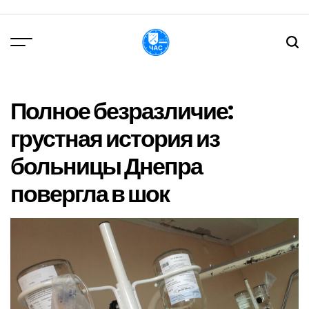
Перейти
до
вмісту
DPChas
Полное безразличие:
грустная история из
больницы Днепра
повергла в шок