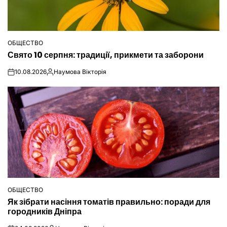
ОБЩЕСТВО
ОПУБЛІКУВАТИ
Свято 10 серпня: традиції, прикмети та заборони
У
10.08.2026
Наумова Вікторія
on
Опубліковано
ОБЩЕСТВО
ОПУБЛІКУВАТИ
Як зібрати насіння томатів правильно: поради для
У
городників Дніпра