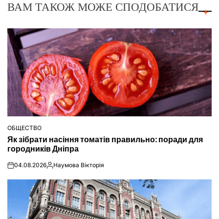
ВАМ ТАКОЖ МОЖЕ СПОДОБАТИСЯ
ОБЩЕСТВО
ОПУБЛІКУВАТИ
Як зібрати насіння томатів правильно: поради для
У
городників Дніпра
04.08.2026
Наумова Вікторія
on
Опубліковано