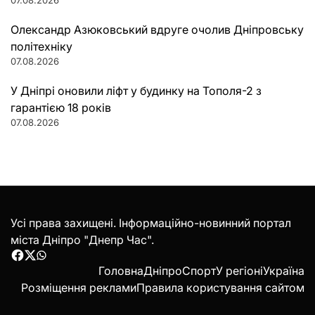
07.08.2026
Олександр Азюковський вдруге очолив Дніпровську
політехніку
07.08.2026
У Дніпрі оновили ліфт у будинку на Тополя-2 з
гарантією 18 років
07.08.2026
Усі права захищені. Інформаційно-новинний портал
міста Дніпро "Днепр Час".
Facebook
Twitter
WhatsApp
Головна
Дніпро
Спорт
У регіоні
Україна
Розміщення реклами
Правила користування сайтом