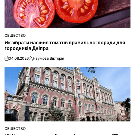
ОБЩЕСТВО
ОПУБЛІКУВАТИ
Як зібрати насіння томатів правильно: поради для
У
городників Дніпра
04.08.2026
Наумова Вікторія
on
Опубліковано
ОБЩЕСТВО
ОПУБЛІКУВАТИ