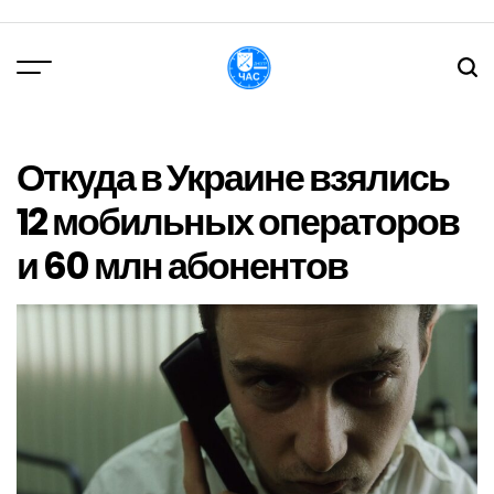
Перейти
до
вмісту
DPChas
Откуда в Украине взялись
12 мобильных операторов
и 60 млн абонентов