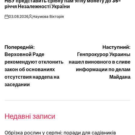
НБУ представить срібну пам’ятну монету до 35-
У
річчя Незалежності України
03.08.2026
Наумова Вікторія
on
Опубліковано
Навігація
Попередній:
Наступний:
Верховной Раде
Генпрокурор Украины
записів
рекомендуют отклонить
нашел виновного в сливе
закон об основаниях
информации по делам
отсутствия нардепа на
Майдана
заседании
Недавні записи
Обрізка рослин у серпні: поради для садівників