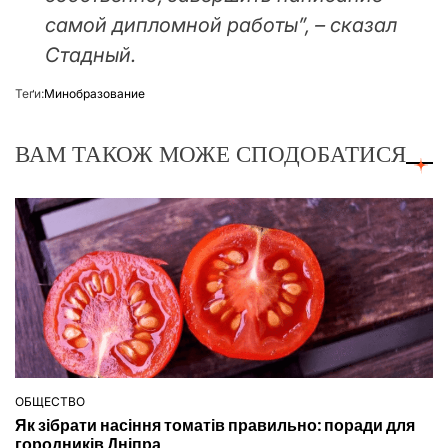
самой дипломной работы”, – сказал
Стадный.
Теґи:
Минобразование
ВАМ ТАКОЖ МОЖЕ СПОДОБАТИСЯ
ОБЩЕСТВО
ОПУБЛІКУВАТИ
Як зібрати насіння томатів правильно: поради для
У
городників Дніпра