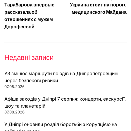
Навігація
Тарабарова впервые
Украина стоит на пороге
записів
рассказала об
медицинского Майдана
отношениях с мужем
Дорофеевой
Недавні записи
УЗ змінює маршрути поїздів на Дніпропетровщині
через безпекові ризики
07.08.2026
Афіша заходів у Дніпрі 7 серпня: концерти, екскурсії,
шоу та планетарій
07.08.2026
У Дніпрі оновили розділ боротьби з корупцією на