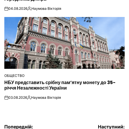
04.08.2026
Наумова Вікторія
on
Опубліковано
ОБЩЕСТВО
ОПУБЛІКУВАТИ
НБУ представить срібну пам’ятну монету до 35-
У
річчя Незалежності України
03.08.2026
Наумова Вікторія
on
Опубліковано
Попередній:
Наступний: