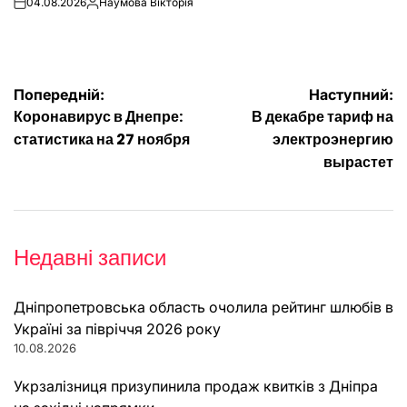
04.08.2026
Наумова Вікторія
on
Опубліковано
Навігація
Попередній:
Наступний:
Коронавирус в Днепре:
В декабре тариф на
записів
статистика на 27 ноября
электроэнергию
вырастет
Недавні записи
Дніпропетровська область очолила рейтинг шлюбів в
Україні за півріччя 2026 року
10.08.2026
Укрзалізниця призупинила продаж квитків з Дніпра