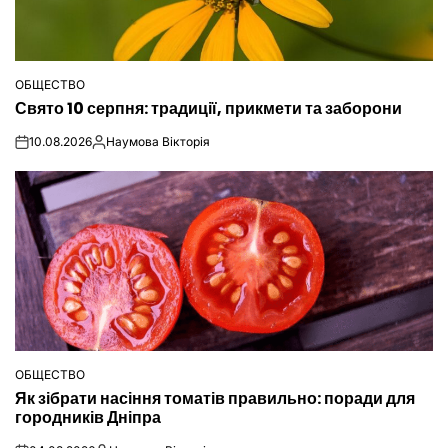
ОБЩЕСТВО
ОПУБЛІКУВАТИ
Свято 10 серпня: традиції, прикмети та заборони
У
10.08.2026
Наумова Вікторія
on
Опубліковано
ОБЩЕСТВО
ОПУБЛІКУВАТИ
Як зібрати насіння томатів правильно: поради для
У
городників Дніпра