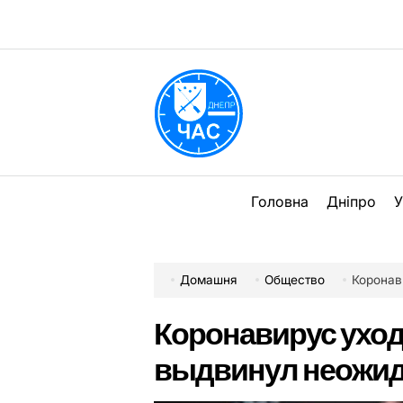
Перейти
до
вмісту
DPChas
Головна
Дніпро
У
Домашня
Общество
Коронав
Коронавирус уход
выдвинул неожид