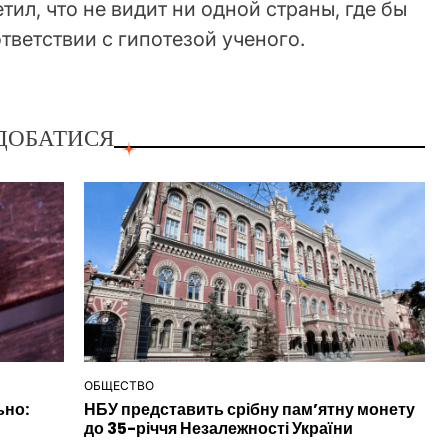
ил, что не видит ни одной страны, где бы
тветствии с гипотезой ученого.
ДОБАТИСЯ
ОБЩЕСТВО
ОПУБЛІКУВАТИ
ьно:
НБУ представить срібну пам’ятну монету
У
до 35-річчя Незалежності України