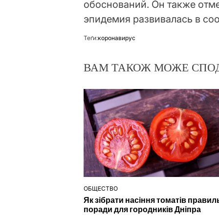
обоснований. Он также отмет
эпидемия развивалась в соо
Теґи:
коронавирус
ВАМ ТАКОЖ МОЖЕ СПО
ОБЩЕСТВО
ОПУБЛІКУВАТИ
Як зібрати насіння томатів правил
У
поради для городників Дніпра