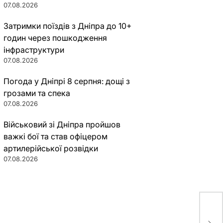
07.08.2026
Затримки поїздів з Дніпра до 10+
годин через пошкодження
інфраструктури
07.08.2026
Погода у Дніпрі 8 серпня: дощі з
грозами та спека
07.08.2026
Військовий зі Дніпра пройшов
важкі бої та став офіцером
артилерійської розвідки
07.08.2026
Ког