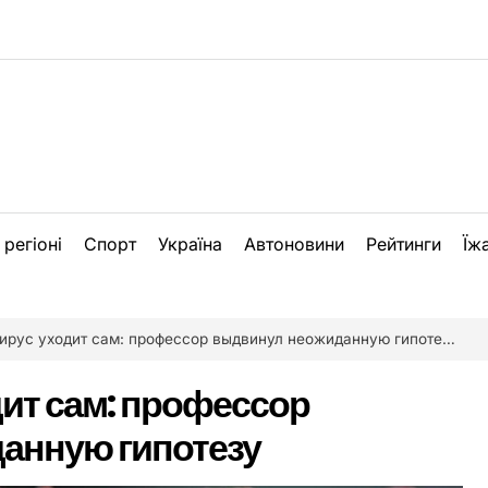
 регіоні
Спорт
Україна
Автоновини
Рейтинги
Їж
ирус уходит сам: профессор выдвинул неожиданную гипотезу
ит сам: профессор
анную гипотезу