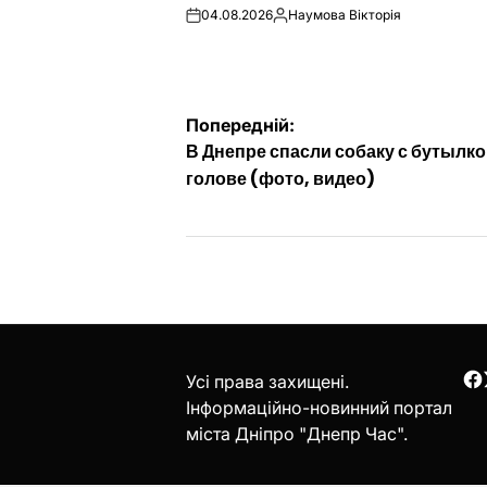
04.08.2026
Наумова Вікторія
on
Опубліковано
Навігація
Попередній:
В Днепре спасли собаку с бутылко
записів
голове (фото, видео)
Усі права захищені.
F
Інформаційно-новинний портал
міста Дніпро "Днепр Час".