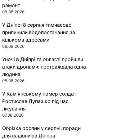
ремонт
08.08.2026
У Дніпрі 8 серпня тимчасово
припинили водопостачання за
кількома адресами
08.08.2026
Уночі в Дніпрі та області пройшли
атаки дронами: постраждала одна
людина
08.08.2026
У Кам’янському помер солдат
Ростислав Лупашко під час
лікування
07.08.2026
Обрізка рослин у серпні: поради
для садівників Дніпра