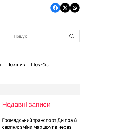
Facebook
Twitter
WhatsApp
Пошук:
а
Позитив
Шоу-біз
Недавні записи
Громадський транспорт Дніпра 8
серпня: зміни маршрутів через