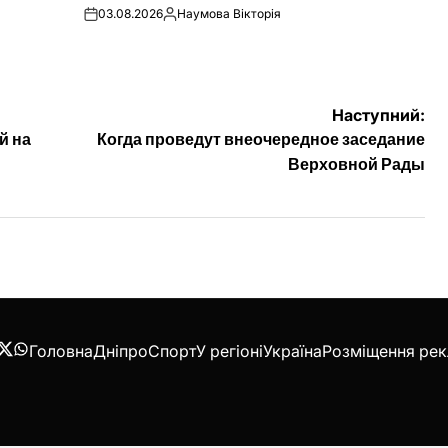
03.08.2026
Наумова Вікторія
on
Опубліковано
Наступний:
й на
Когда проведут внеочередное заседание
Верховной Рады
Головна
Дніпро
Спорт
У регіоні
Україна
Розміщення ре
acebook
Twitter
WhatsApp