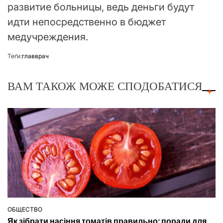
развитие больницы, ведь деньги будут
идти непосредственно в бюджет
медучреждения.
Теґи:
главврач
ВАМ ТАКОЖ МОЖЕ СПОДОБАТИСЯ
ОБЩЕСТВО
ОПУБЛІКУВАТИ
Як зібрати насіння томатів правильно: поради для
У