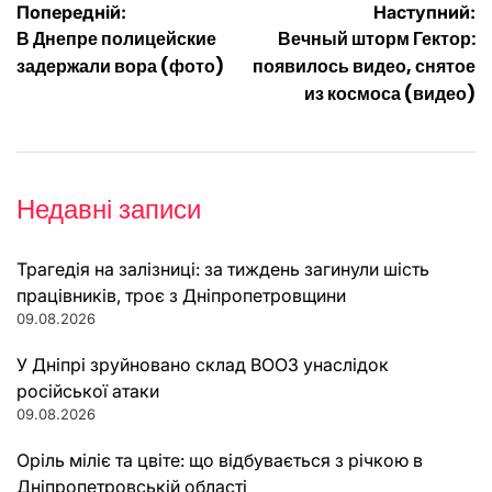
Навігація
Попередній:
Наступний:
В Днепре полицейские
Вечный шторм Гектор:
записів
задержали вора (фото)
появилось видео, снятое
из космоса (видео)
Недавні записи
Трагедія на залізниці: за тиждень загинули шість
працівників, троє з Дніпропетровщини
09.08.2026
У Дніпрі зруйновано склад ВООЗ унаслідок
російської атаки
09.08.2026
Оріль міліє та цвіте: що відбувається з річкою в
Дніпропетровській області