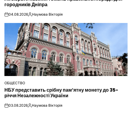
городників Дніпра
04.08.2026
Наумова Вікторія
on
Опубліковано
ОБЩЕСТВО
ОПУБЛІКУВАТИ
НБУ представить срібну пам’ятну монету до 35-
У
річчя Незалежності України
03.08.2026
Наумова Вікторія
on
Опубліковано