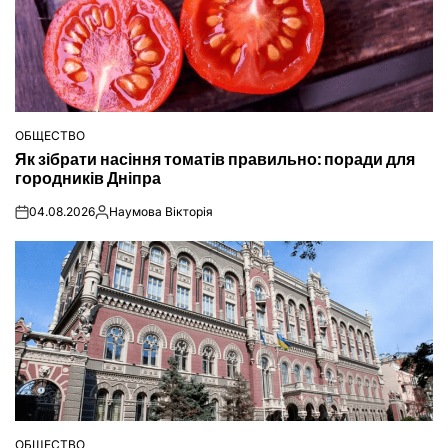
ОБЩЕСТВО
ОПУБЛІКУВАТИ
Як зібрати насіння томатів правильно: поради для
У
городників Дніпра
04.08.2026
Наумова Вікторія
on
Опубліковано
ОБЩЕСТВО