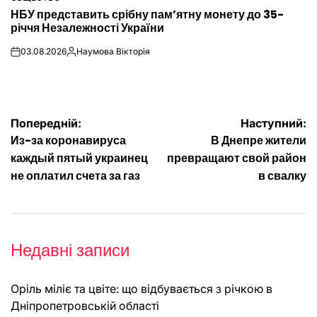
ОПУБЛІКУВАТИ
НБУ представить срібну пам’ятну монету до 35-
У
річчя Незалежності України
03.08.2026
Наумова Вікторія
on
Опубліковано
Навігація
Попередній:
Наступний:
Из-за коронавируса
В Днепре жители
записів
каждый пятый украинец
превращают свой район
не оплатил счета за газ
в свалку
Недавні записи
Оріль міліє та цвіте: що відбувається з річкою в
Дніпропетровській області