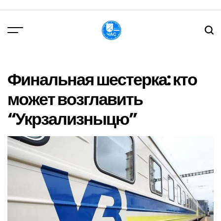
Перейти
до
вмісту
DPChas
Финальная шестерка: кто
может возглавить
“Укрзализныцю”