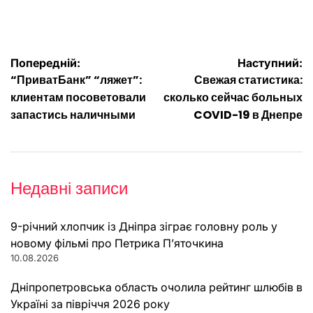
Навігація
Попередній:
Наступний:
“ПриватБанк” “ляжет”:
Свежая статистика:
записів
клиентам посоветовали
сколько сейчас больных
запастись наличными
COVID-19 в Днепре
Недавні записи
9-річний хлопчик із Дніпра зіграє головну роль у
новому фільмі про Петрика П’яточкина
10.08.2026
Дніпропетровська область очолила рейтинг шлюбів в
Україні за півріччя 2026 року