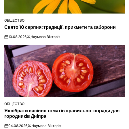
ОБЩЕСТВО
ОПУБЛІКУВАТИ
Свято 10 серпня: традиції, прикмети та заборони
У
10.08.2026
Наумова Вікторія
on
Опубліковано
ОБЩЕСТВО
ОПУБЛІКУВАТИ
Як зібрати насіння томатів правильно: поради для
У
городників Дніпра
04.08.2026
Наумова Вікторія
on
Опубліковано