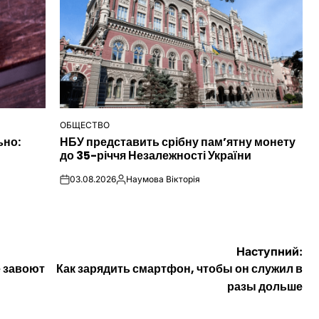
ОБЩЕСТВО
ОПУБЛІКУВАТИ
ьно:
НБУ представить срібну пам’ятну монету
У
до 35-річчя Незалежності України
03.08.2026
Наумова Вікторія
on
Опубліковано
Наступний:
е завоют
Как зарядить смартфон, чтобы он служил в
разы дольше