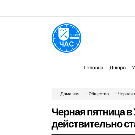
Перейти
до
вмісту
DPChas
Головна
Дніпро
У
Домашня
Общество
Черная п
Черная пятница в 
действительно ст