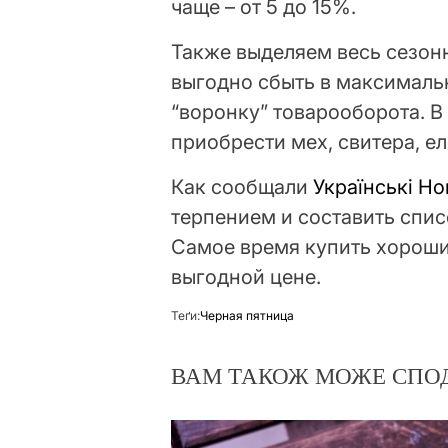
чаще – от 5 до 15%.
Также выделяем весь сезон
выгодно сбыть в максималь
“воронку” товарооборота. В
приобрести мех, свитера, е
Как сообщали
Українські Н
терпением и составить спис
Самое время купить хороши
выгодной цене.
Теґи:
Черная пятница
ВАМ ТАКОЖ МОЖЕ СПО