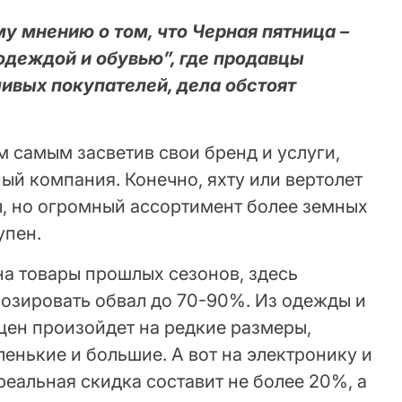
у мнению о том, что Черная пятница –
 одеждой и обувью”, где продавцы
ивых покупателей, дела обстоят
ем самым засветив свои бренд и услуги,
ый компания. Конечно, яхту или вертолет
ы, но огромный ассортимент более земных
упен.
а товары прошлых сезонов, здесь
озировать обвал до 70-90%. Из одежды и
цен произойдет на редкие размеры,
ленькие и большие. А вот на электронику и
реальная скидка составит не более 20%, а