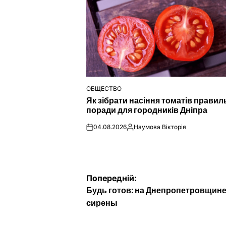
ОБЩЕСТВО
ОПУБЛІКУВАТИ
Як зібрати насіння томатів правил
У
поради для городників Дніпра
04.08.2026
Наумова Вікторія
on
Опубліковано
Навігація
Попередній:
Будь готов: на Днепропетровщин
записів
сирены