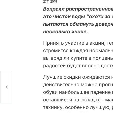
27.11.2019
Вопреки распространенном
это чистой воды “охота за
пытаются обмануть доверч
несколько иначе.
Принять участие в акции, т
стремится каждая нормальн
вы вряд ли купите в полцен
радостей будет вполне дост
Лучшие скидки ожидаются н
ине
действительно можно прогн
обуви наибольшее падение 
оставшиеся на складах – ма
технику, особенно лучшую, 