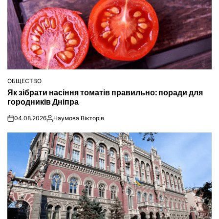
ОБЩЕСТВО
ОПУБЛІКУВАТИ
Як зібрати насіння томатів правильно: поради для
У
городників Дніпра
04.08.2026
Наумова Вікторія
on
Опубліковано