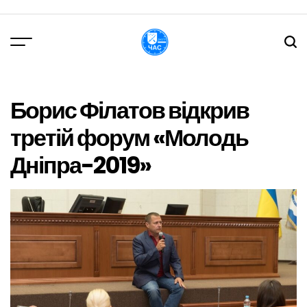
Перейти
до
вмісту
DPChas
Борис Філатов відкрив
третій форум «Молодь
Дніпра-2019»