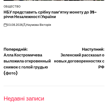
ОБЩЕСТВО
ОПУБЛІКУВАТИ
НБУ представить срібну пам’ятну монету до 35-
У
річчя Незалежності України
03.08.2026
Наумова Вікторія
on
Опубліковано
Навігація
Попередній:
Наступний:
Алла Костромичева
Зеленский рассказал о
записів
выложила откровенный
новых договоренностях с
снимок с голой грудью
РФ
(фото)
Недавні записи