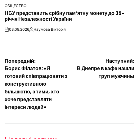
ОБЩЕСТВО
ОПУБЛІКУВАТИ
НБУ представить срібну пам’ятну монету до 35-
У
річчя Незалежності України
03.08.2026
Наумова Вікторія
on
Опубліковано
Навігація
Попередній:
Наступний:
Борис Філатов: «Я
В Днепре в кафе нашли
записів
готовий співпрацювати з
труп мужчины
конструктивною
більшістю, з тими, хто
хоче представляти
інтереси людей»