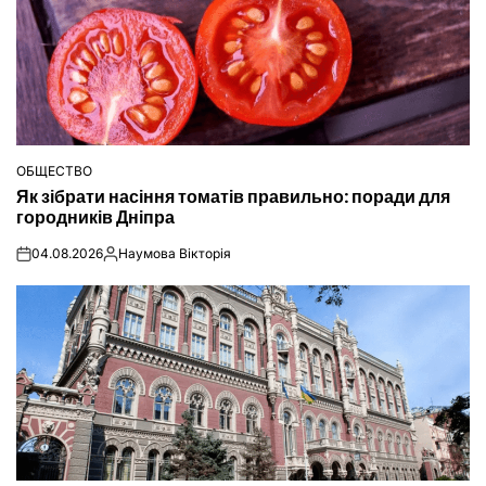
ОБЩЕСТВО
ОПУБЛІКУВАТИ
Як зібрати насіння томатів правильно: поради для
У
городників Дніпра
04.08.2026
Наумова Вікторія
on
Опубліковано