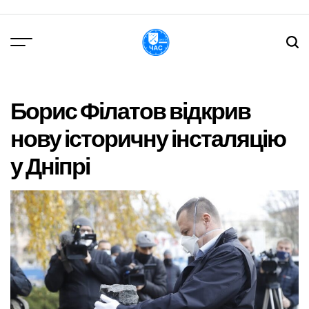
Перейти
до
вмісту
DPChas
Борис Філатов відкрив
нову історичну інсталяцію
у Дніпрі