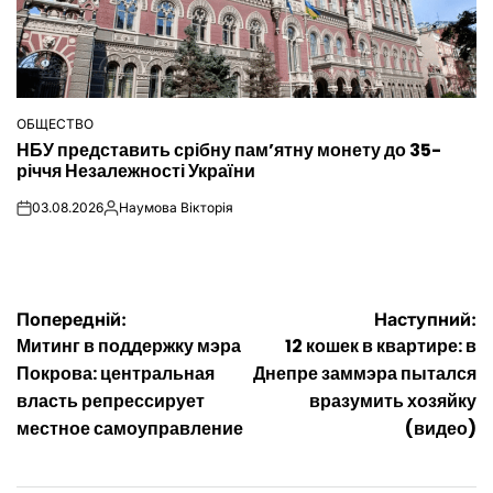
ОБЩЕСТВО
ОПУБЛІКУВАТИ
НБУ представить срібну пам’ятну монету до 35-
У
річчя Незалежності України
03.08.2026
Наумова Вікторія
on
Опубліковано
Навігація
Попередній:
Наступний:
Митинг в поддержку мэра
12 кошек в квартире: в
записів
Покрова: центральная
Днепре заммэра пытался
власть репрессирует
вразумить хозяйку
местное самоуправление
(видео)