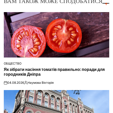
ВАМ ТАКОЖ МОЖЕ СПОДОБАТИСЯ
ОБЩЕСТВО
ОПУБЛІКУВАТИ
Як зібрати насіння томатів правильно: поради для
У
городників Дніпра
04.08.2026
Наумова Вікторія
on
Опубліковано