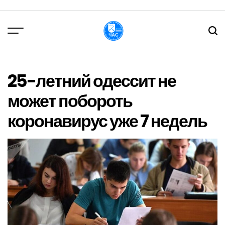
Перейти
до
вмісту
DPChas
25-летний одессит не
может побороть
коронавирус уже 7 недель