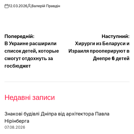
12.03.2026
Валерій Правдін
on
Опубліковано
Навігація
Попередній:
Наступний:
В Украине расширили
Хирурги из Беларуси и
записів
список детей, которые
Израиля прооперируют в
смогут отдохнуть за
Днепре 6 детей
госбюджет
Недавні записи
Знакові будівлі Дніпра від архітектора Павла
Нірінберга
07.08.2026