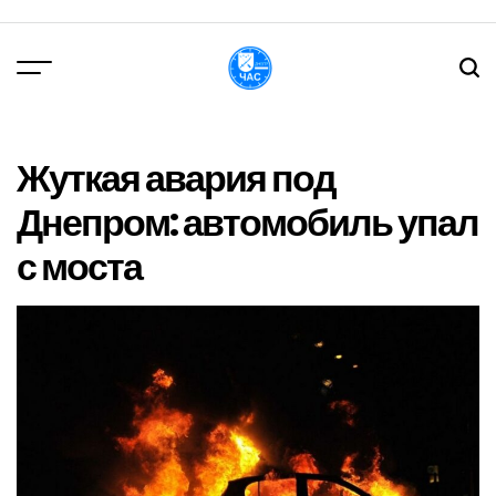
Перейти
до
вмісту
DPChas
Жуткая авария под
Днепром: автомобиль упал
с моста