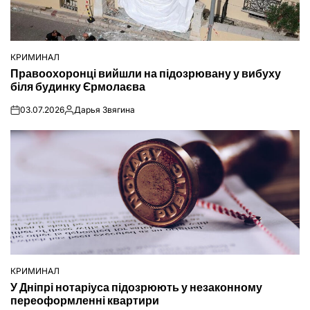
КРИМИНАЛ
ОПУБЛІКУВАТИ
Правоохоронці вийшли на підозрювану у вибуху
У
біля будинку Єрмолаєва
03.07.2026
Дарья Звягина
on
Опубліковано
КРИМИНАЛ
ОПУБЛІКУВАТИ
У Дніпрі нотаріуса підозрюють у незаконному
У
переоформленні квартири