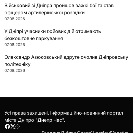
Військовий зі Дніпра пройшов важкі бої та став
офіцером артилерійської розвідки
07.08.2026
У Дніпрі учасники бойових дій отримають
безкоштовне паркування
07.08.2026
Олександр Азюковський вдруге очолив Дніпровську
політехніку
07.08.2026
Усі права захищені. Інформаційно-новинний портал
міста Дніпро "Днепр Час".
Facebook
Twitter
WhatsApp
Головна
Дніпро
Спорт
У регіоні
Україна