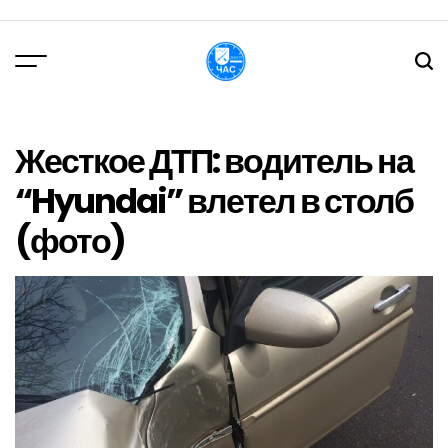
Перейти
до
вмісту
DPChas
Жесткое ДТП: водитель на
“Hyundai” влетел в столб
(фото)