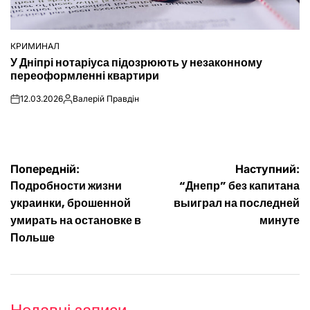
КРИМИНАЛ
ОПУБЛІКУВАТИ
У Дніпрі нотаріуса підозрюють у незаконному
У
переоформленні квартири
12.03.2026
Валерій Правдін
on
Опубліковано
Навігація
Попередній:
Наступний:
Подробности жизни
“Днепр” без капитана
записів
украинки, брошенной
выиграл на последней
умирать на остановке в
минуте
Польше