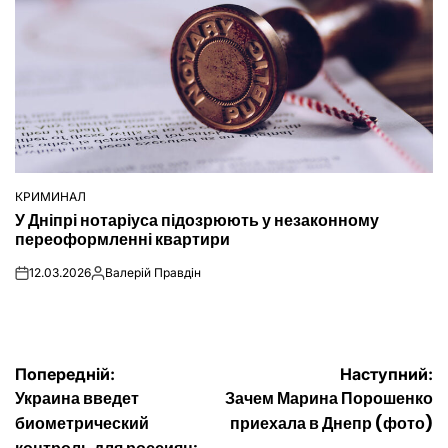
КРИМИНАЛ
ОПУБЛІКУВАТИ
У Дніпрі нотаріуса підозрюють у незаконному
У
переоформленні квартири
12.03.2026
Валерій Правдін
on
Опубліковано
Навігація
Попередній:
Наступний:
Украина введет
Зачем Марина Порошенко
записів
биометрический
приехала в Днепр (фото)