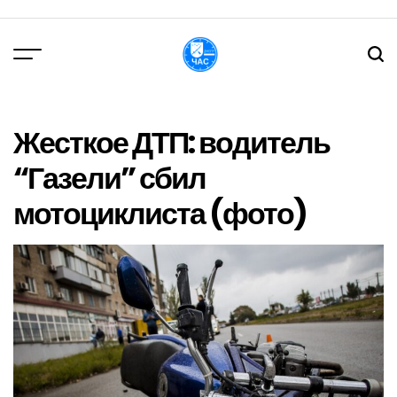
Перейти
до
вмісту
DPChas
Жесткое ДТП: водитель
“Газели” сбил
мотоциклиста (фото)