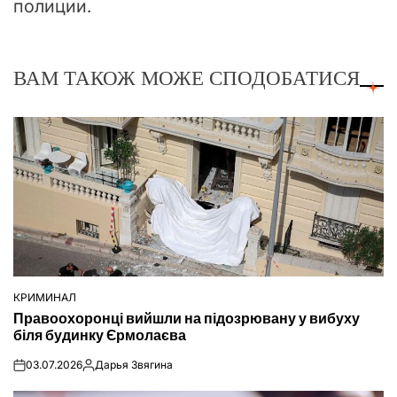
полиции.
ВАМ ТАКОЖ МОЖЕ СПОДОБАТИСЯ
КРИМИНАЛ
ОПУБЛІКУВАТИ
Правоохоронці вийшли на підозрювану у вибуху
У
біля будинку Єрмолаєва
03.07.2026
Дарья Звягина
on
Опубліковано