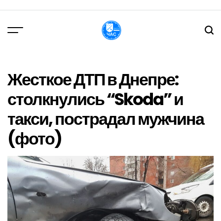
Перейти
до
вмісту
DPChas
Жесткое ДТП в Днепре:
столкнулись “Skoda” и
такси, пострадал мужчина
(фото)