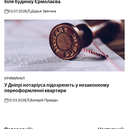
біля будинку Єрмолаєва
03.07.2026
Дарья Звягина
on
Опубліковано
КРИМИНАЛ
ОПУБЛІКУВАТИ
У Дніпрі нотаріуса підозрюють у незаконному
У
переоформленні квартири
12.03.2026
Валерій Правдін
on
Опубліковано