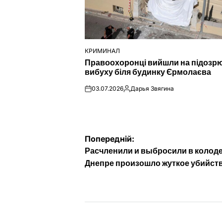
КРИМИНАЛ
ОПУБЛІКУВАТИ
Правоохоронці вийшли на підозр
У
вибуху біля будинку Єрмолаєва
03.07.2026
Дарья Звягина
on
Опубліковано
Навігація
Попередній:
Расчленили и выбросили в колоде
записів
Днепре произошло жуткое убийст