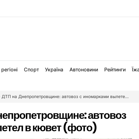
 регіоні
Спорт
Україна
Автоновини
Рейтинги
Їж
ТП на Днепропетровщине: автовоз с иномарками вылетел в кювет (фото)
непропетровщине: автовоз
етел в кювет (фото)