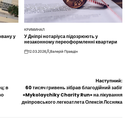
КРИМИНАЛ
ОПУБЛІКУВАТИ
ювану у
У Дніпрі нотаріуса підозрюють у
У
незаконному переоформленні квартири
12.03.2026
Валерій Правдін
on
Опубліковано
Наступний:
ц: в
60 тисяч гривень зібрав благодійний забіг
во
«Mykolaychiky Charity Run» на лікування
дніпровського легкоатлета Олексія Лєсняка