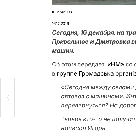
КРИМИНАЛ
ОПУБЛІКУВАТИ
У
16.12.2019
Сегодня, 16 декабря, на т
Привольное и Дмитровка в
машин.
Об этом передает
«НМ»
со 
в
группе Громадська організ
«Сегодня между селами 
автовоз с машинами. Инт
перевернуться? На дороге
Теперь кто-то не получи
написал Игорь.