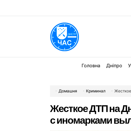
Перейти
до
вмісту
DPChas
Головна
Дніпро
У
Домашня
Криминал
Жесткое Д
Жесткое ДТП на Д
с иномарками выл