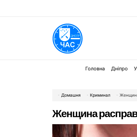
Перейти
до
вмісту
DPChas
Головна
Дніпро
У
Домашня
Криминал
Женщина
Женщина расправи