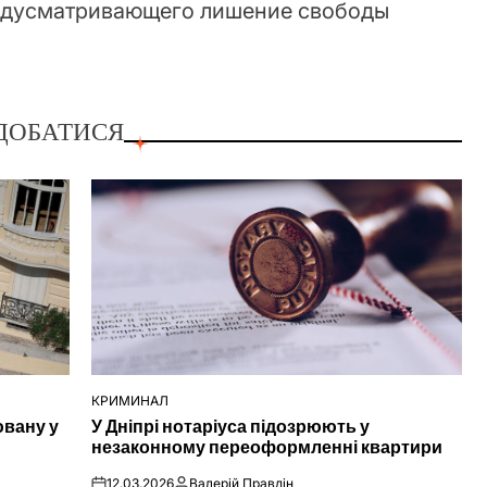
редусматривающего лишение свободы
ДОБАТИСЯ
КРИМИНАЛ
ОПУБЛІКУВАТИ
ювану у
У Дніпрі нотаріуса підозрюють у
У
незаконному переоформленні квартири
12.03.2026
Валерій Правдін