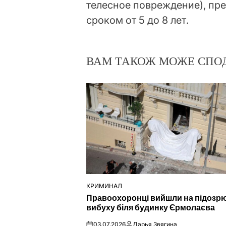
телесное повреждение), п
сроком от 5 до 8 лет.
ВАМ ТАКОЖ МОЖЕ СПО
КРИМИНАЛ
ОПУБЛІКУВАТИ
Правоохоронці вийшли на підозр
У
вибуху біля будинку Єрмолаєва
03.07.2026
Дарья Звягина