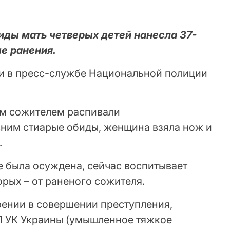
иды мать четверых детей нанесла 37-
е ранения.
и в пресс-службе Национальной полиции
им сожителем распивали
вним стиарые обиды, женщина взяла нож и
.
е была осуждена, сейчас воспитывает
орых – от раненого сожителя.
рении в совершении преступления,
121 УК Украины (умышленное тяжкое