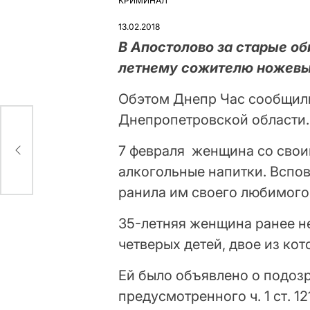
КРИМИНАЛ
ОПУБЛІКУВАТИ
У
13.02.2018
В Апостолово за старые об
летнему сожителю ножевы
Обэтом Днепр Час сообщил
Днепропетровской области.
7 февраля женщина со сво
алкогольные напитки. Вспо
ранила им своего любимого
35-летняя женщина ранее н
четверых детей, двое из кот
Ей было объявлено о подоз
предусмотренного ч. 1 ст. 