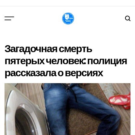
Перейти
до
вмісту
DPChas
Загадочная смерть
пятерых человек: полиция
рассказала о версиях