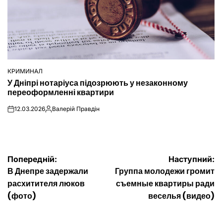
КРИМИНАЛ
ОПУБЛІКУВАТИ
У Дніпрі нотаріуса підозрюють у незаконному
У
переоформленні квартири
12.03.2026
Валерій Правдін
on
Опубліковано
Навігація
Попередній:
Наступний:
В Днепре задержали
Группа молодежи громит
записів
расхитителя люков
съемные квартиры ради
(фото)
веселья (видео)