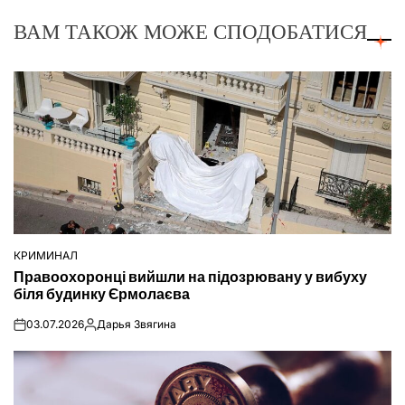
ВАМ ТАКОЖ МОЖЕ СПОДОБАТИСЯ
КРИМИНАЛ
ОПУБЛІКУВАТИ
Правоохоронці вийшли на підозрювану у вибуху
У
біля будинку Єрмолаєва
03.07.2026
Дарья Звягина
on
Опубліковано