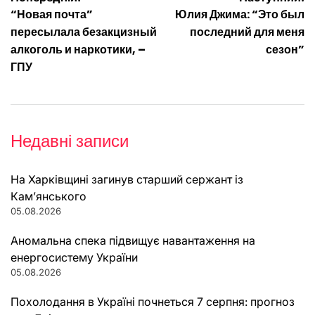
Навігація
“Новая почта”
Юлия Джима: “Это был
записів
пересылала безакцизный
последний для меня
алкоголь и наркотики, –
сезон”
ГПУ
Недавні записи
На Харківщині загинув старший сержант із
Кам’янського
05.08.2026
Аномальна спека підвищує навантаження на
енергосистему України
05.08.2026
Похолодання в Україні почнеться 7 серпня: прогноз