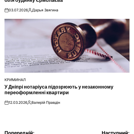
біля будинку Єрмолаєва
03.07.2026
Дарья Звягина
on
Опубліковано
КРИМИНАЛ
ОПУБЛІКУВАТИ
У Дніпрі нотаріуса підозрюють у незаконному
У
переоформленні квартири
12.03.2026
Валерій Правдін
on
Опубліковано
Попередній:
Наступний: