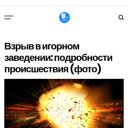
Перейти
до
вмісту
DPChas
Взрыв в игорном
заведении: подробности
происшествия (фото)