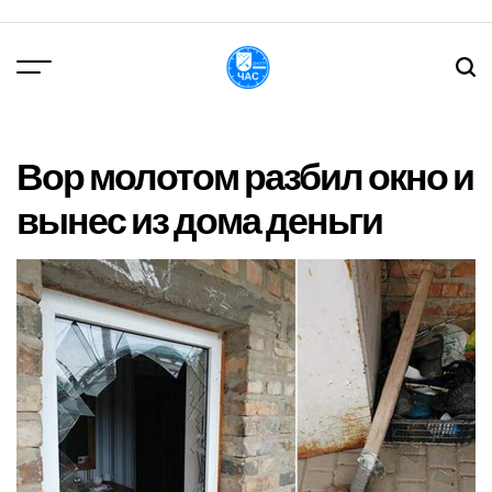
Перейти
до
вмісту
DPChas
Вор молотом разбил окно и
вынес из дома деньги