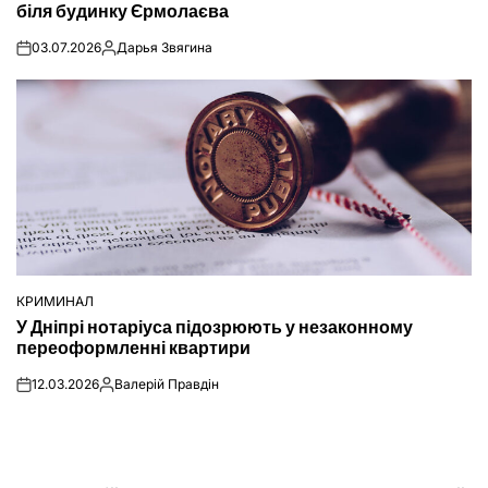
біля будинку Єрмолаєва
03.07.2026
Дарья Звягина
on
Опубліковано
КРИМИНАЛ
ОПУБЛІКУВАТИ
У Дніпрі нотаріуса підозрюють у незаконному
У
переоформленні квартири
12.03.2026
Валерій Правдін
on
Опубліковано