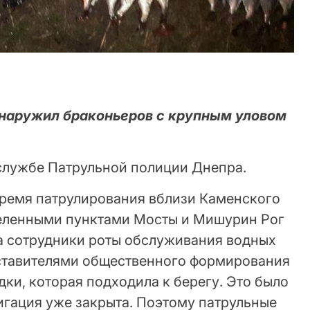
наружил браконьеров с крупным уловом
службе Патрульной полиции Днепра.
о время патрулирования вблизи Каменского
еленными пунктами Мосты и Мишурин Рог
а сотрудники роты обслуживания водных
ставителями общественного формирования
ки, которая подходила к берегу. Это было
игация уже закрыта. Поэтому патрульные