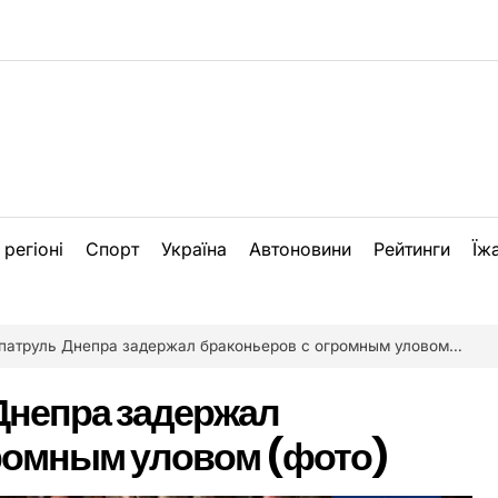
 регіоні
Спорт
Україна
Автоновини
Рейтинги
Їж
атруль Днепра задержал браконьеров с огромным уловом (фото)
Днепра задержал
громным уловом (фото)