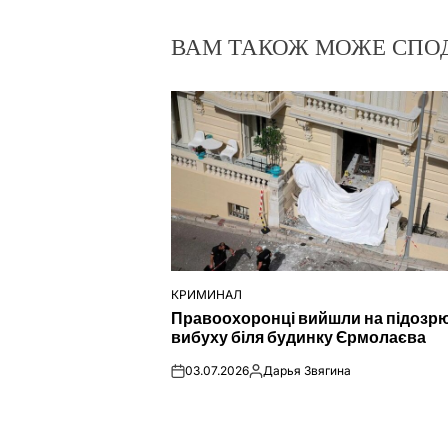
ВАМ ТАКОЖ МОЖЕ СПО
КРИМИНАЛ
ОПУБЛІКУВАТИ
Правоохоронці вийшли на підозр
У
вибуху біля будинку Єрмолаєва
03.07.2026
Дарья Звягина
on
Опубліковано