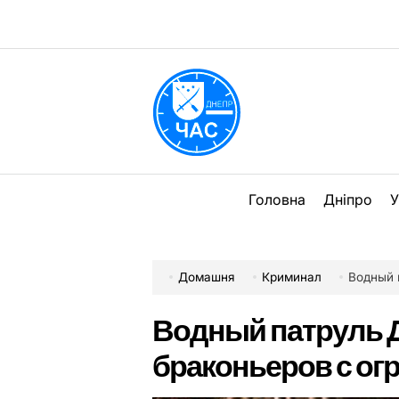
Перейти
до
вмісту
DPChas
Головна
Дніпро
У
Домашня
Криминал
Водный п
Водный патруль 
браконьеров с о