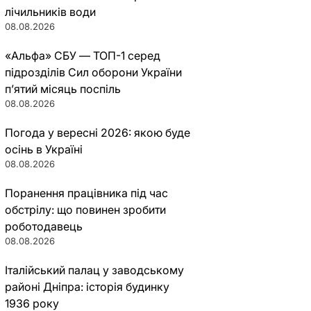
лічильників води
08.08.2026
«Альфа» СБУ — ТОП-1 серед
підрозділів Сил оборони України
п’ятий місяць поспіль
08.08.2026
Погода у вересні 2026: якою буде
осінь в Україні
08.08.2026
Поранення працівника під час
обстрілу: що повинен зробити
роботодавець
08.08.2026
Італійський палац у заводському
районі Дніпра: історія будинку
1936 року