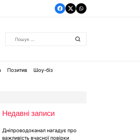
Facebook
Twitter
WhatsApp
Пошук:
а
Позитив
Шоу-біз
Недавні записи
Дніпроводоканал нагадує про
важливість вчасної повірки