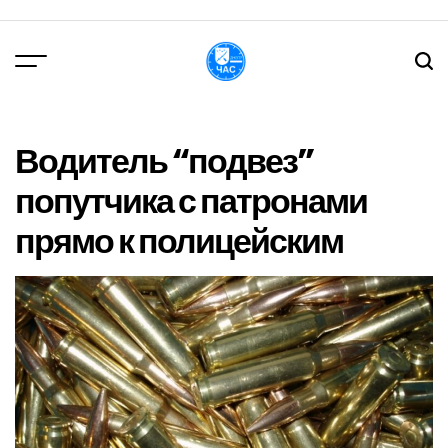
Перейти
до
вмісту
DPChas
Водитель “подвез”
попутчика с патронами
прямо к полицейским