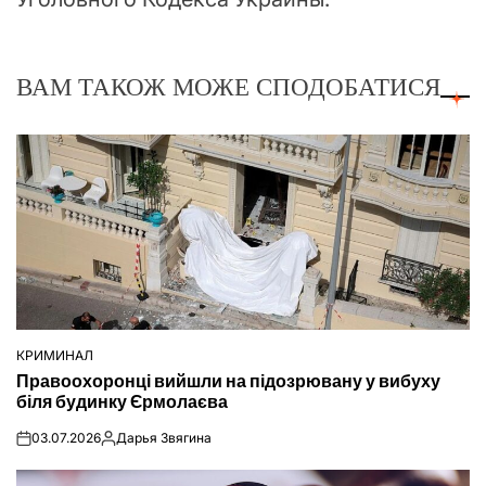
ВАМ ТАКОЖ МОЖЕ СПОДОБАТИСЯ
КРИМИНАЛ
ОПУБЛІКУВАТИ
Правоохоронці вийшли на підозрювану у вибуху
У
біля будинку Єрмолаєва
03.07.2026
Дарья Звягина
on
Опубліковано