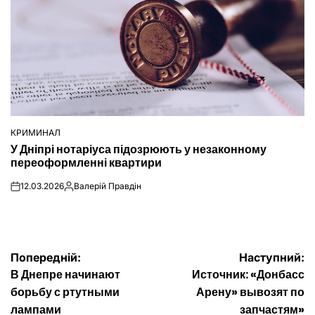
КРИМИНАЛ
ОПУБЛІКУВАТИ
У Дніпрі нотаріуса підозрюють у незаконному
У
переоформленні квартири
12.03.2026
Валерій Правдін
on
Опубліковано
Навігація
Попередній:
Наступний:
В Днепре начинают
Источник: «Донбасс
записів
борьбу с ртутными
Арену» вывозят по
лампами
запчастям»