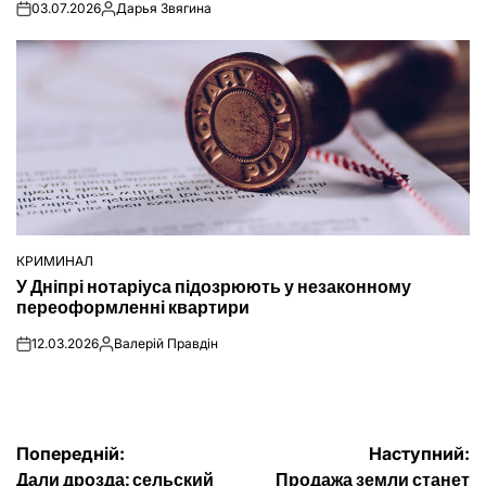
03.07.2026
Дарья Звягина
on
Опубліковано
КРИМИНАЛ
ОПУБЛІКУВАТИ
У Дніпрі нотаріуса підозрюють у незаконному
У
переоформленні квартири
12.03.2026
Валерій Правдін
on
Опубліковано
Навігація
Попередній:
Наступний:
Дали дрозда: сельский
Продажа земли станет