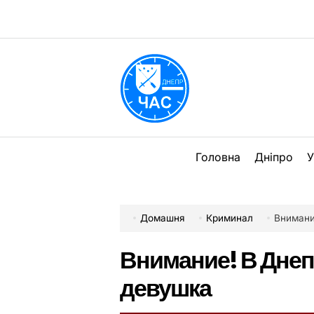
Перейти
до
вмісту
DPChas
Головна
Дніпро
У
Домашня
Криминал
Внимани
Внимание! В Днеп
девушка