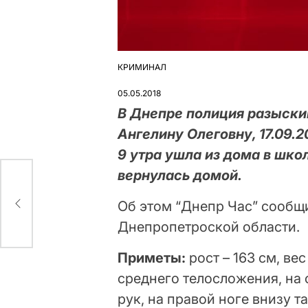
КРИМИНАЛ
ОПУБЛІКУВАТИ
У
05.05.2018
В Днепре полиция разыск
Ангелину Олеговну, 17.09.2
9 утра ушла из дома в шко
вернулась домой.
рево
Об этом “Днепр Час” сообщ
Днепропетроской области.
Приметы:
рост – 163 см, ве
среднего телосложения, на о
рук, на правой ноге внизу та