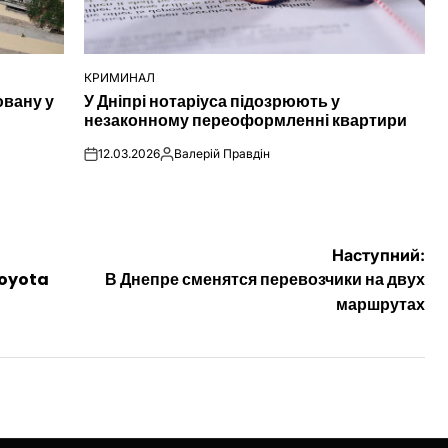
КРИМИНАЛ
ОПУБЛІКУВАТИ
ювану у
У Дніпрі нотаріуса підозрюють у
У
незаконному переоформленні квартири
12.03.2026
Валерій Правдін
on
Опубліковано
Наступний:
Toyota
В Днепре сменятся перевозчики на двух
маршрутах