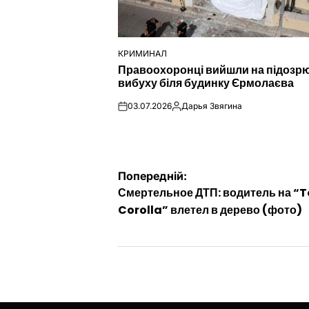
КРИМИНАЛ
ОПУБЛІКУВАТИ
Правоохоронці вийшли на підозр
У
вибуху біля будинку Єрмолаєва
03.07.2026
Дарья Звягина
on
Опубліковано
Навігація
Попередній:
Смертельное ДТП: водитель на “
записів
Corolla” влетел в дерево (фото)