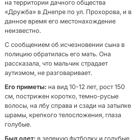
на территории дачного общества
«Дружба» в Днепре по ул. Прохорова, и в
данное время его местонахождение
неизвестно.
С сообщением об исчезновении сына в
полицию обратилась его мать. Она
рассказала, что мальчик страдает
аутизмом, не разговаривает.
Его приметы:
на вид 10-12 лет, рост 150
см, пострижен коротко, темно-русые
волосы, на лбу справа и сзади на затылке
шрамы, крепкого телосложения, глаза
голубые.
Был одет:
в зеленую футболку и голубые