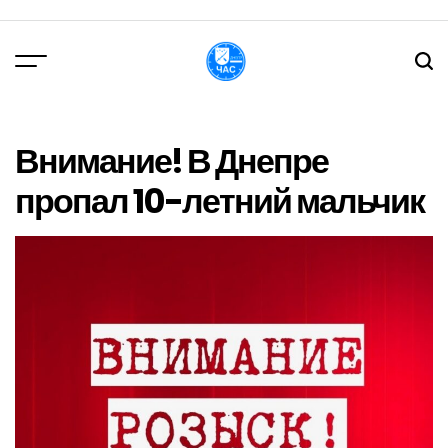
Перейти
до
вмісту
DPChas
Внимание! В Днепре
пропал 10-летний мальчик