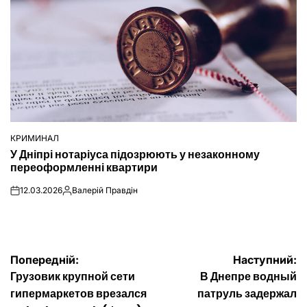
КРИМИНАЛ
ОПУБЛІКУВАТИ
У Дніпрі нотаріуса підозрюють у незаконному
У
переоформленні квартири
12.03.2026
Валерій Правдін
on
Опубліковано
Навігація
Попередній:
Наступний:
Грузовик крупной сети
В Днепре водный
записів
гипермаркетов врезался
патруль задержал