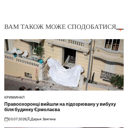
ВАМ ТАКОЖ МОЖЕ СПОДОБАТИСЯ
КРИМИНАЛ
ОПУБЛІКУВАТИ
Правоохоронці вийшли на підозрювану у вибуху
У
біля будинку Єрмолаєва
03.07.2026
Дарья Звягина
on
Опубліковано