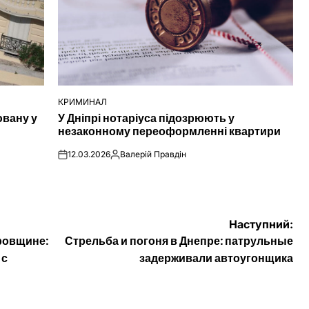
КРИМИНАЛ
ОПУБЛІКУВАТИ
ювану у
У Дніпрі нотаріуса підозрюють у
У
незаконному переоформленні квартири
12.03.2026
Валерій Правдін
on
Опубліковано
Наступний:
ровщине:
Стрельба и погоня в Днепре: патрульные
 с
задерживали автоугонщика