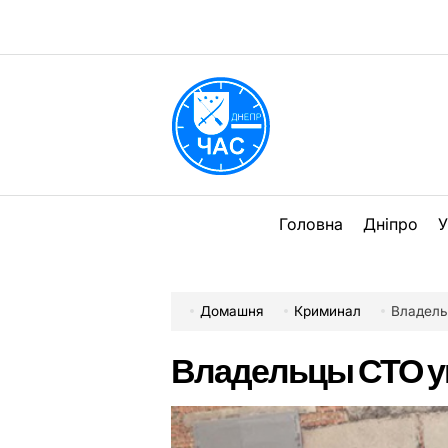
Перейти
до
вмісту
DPChas
Головна
Дніпро
У
Домашня
Криминал
Владель
Владельцы СТО у