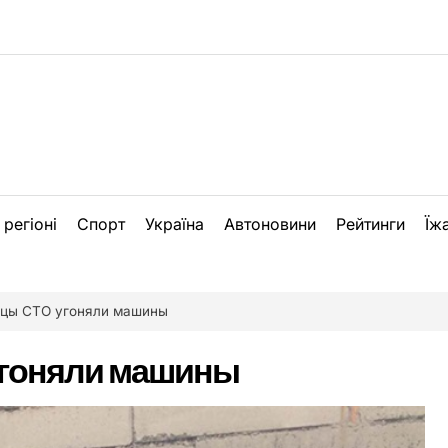
 регіоні
Спорт
Україна
Автоновини
Рейтинги
Їж
цы СТО угоняли машины
гоняли машины