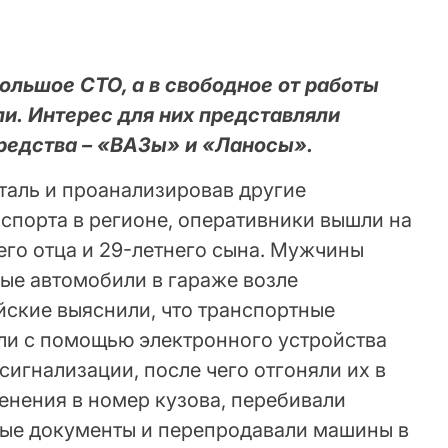
ольшое СТО, а в свободное от работы
и. Интерес для них представляли
редства – «ВАЗы» и «Ланосы».
таль и проанализировав другие
спорта в регионе, оперативники вышли на
его отца и 29-летнего сына. Мужчины
ые автомобили в гараже возле
йские выяснили, что транспортные
ли с помощью электронного устройства
игнализации, после чего отгоняли их в
енения в номер кузова, перебивали
ные документы и перепродавали машины в