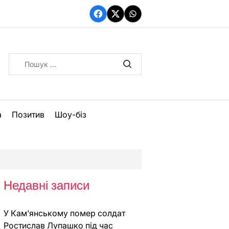
Facebook
Twitter
WhatsApp
Пошук:
а
Позитив
Шоу-біз
Недавні записи
У Кам’янському помер солдат
Ростислав Лупашко під час