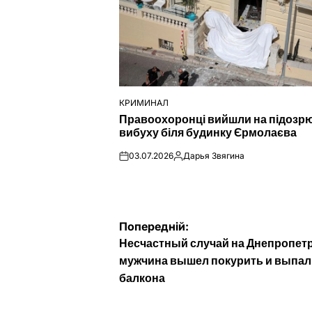
КРИМИНАЛ
ОПУБЛІКУВАТИ
Правоохоронці вийшли на підозр
У
вибуху біля будинку Єрмолаєва
03.07.2026
Дарья Звягина
on
Опубліковано
Навігація
Попередній:
Несчастный случай на Днепропет
записів
мужчина вышел покурить и выпал
балкона