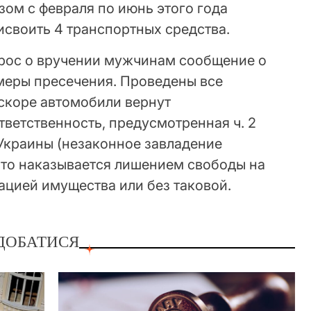
зом с февраля по июнь этого года
своить 4 транспортных средства.
рос о вручении мужчинам сообщение о
меры пресечения. Проведены все
скоре автомобили вернут
тветственность, предусмотренная ч. 2
 Украины (незаконное завладение
что наказывается лишением свободы на
кацией имущества или без таковой.
ДОБАТИСЯ