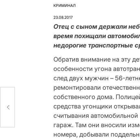
КРИМИНАЛ
ОПУБЛІКУВАТИ
У
23.08.2017
Отец с сыном держали неб
время похищали автомобил
недорогие транспортные с
Обратив внимание на эту де
особенности угона автотран
след двух мужчин – 56-летн
ремонтировали отечественн
собственного дома. Полице
средства угонщики открыва
кона
считывания автомобильной с
гараж. Там они вносили изм
номера, добывали поддель