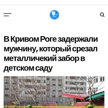
Перейти
до
вмісту
DPChas
В Кривом Роге задержали
мужчину, который срезал
металличекий забор в
детском саду