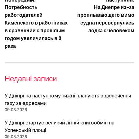
Навігація
Потребность
На Днепре из-за
записів
работодателей
проплывающего мимо
Каменского в работниках
судна перевернулась
в сравнении с прошлым
лодка с человеком
годом увеличилась в 2
раза
Недавні записи
У Дніпрі на наступному тижні планують відключення
газу за адресами
09.08.2026
У Дніпрі стартує великий літній книгообмін на
Успенській площі
09.08.2026