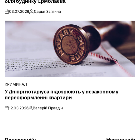
біля будинку Єрмолаєва
03.07.2026
Дарья Звягина
on
Опубліковано
КРИМИНАЛ
ОПУБЛІКУВАТИ
У Дніпрі нотаріуса підозрюють у незаконному
У
переоформленні квартири
12.03.2026
Валерій Правдін
on
Опубліковано
Попередній:
Наступний: