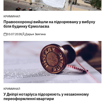
КРИМИНАЛ
ОПУБЛІКУВАТИ
Правоохоронці вийшли на підозрювану у вибуху
У
біля будинку Єрмолаєва
03.07.2026
Дарья Звягина
on
Опубліковано
КРИМИНАЛ
ОПУБЛІКУВАТИ
У Дніпрі нотаріуса підозрюють у незаконному
У
переоформленні квартири