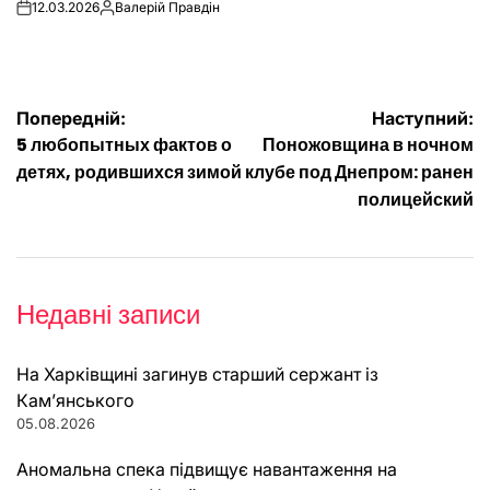
12.03.2026
Валерій Правдін
on
Опубліковано
Навігація
Попередній:
Наступний:
5 любопытных фактов о
Поножовщина в ночном
записів
детях, родившихся зимой
клубе под Днепром: ранен
полицейский
Недавні записи
На Харківщині загинув старший сержант із
Кам’янського
05.08.2026
Аномальна спека підвищує навантаження на