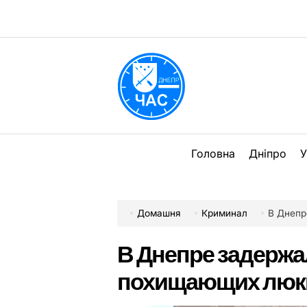
Перейти
до
вмісту
DPChas
Головна
Дніпро
У
Домашня
Криминал
В Днепр
В Днепре задержа
похищающих люки