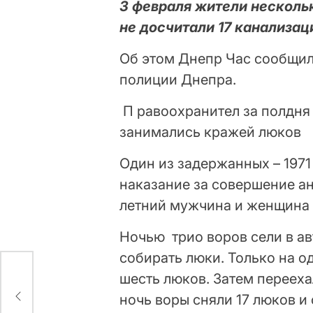
3 февраля жители несколь
не досчитали 17 канализа
Об этом Днепр Час сообщи
полиции Днепра.
П равоохранител за полдня 
занимались кражей люков
Один из задержанных – 1971
наказание за совершение ан
летний мужчина и женщина 
Ночью трио воров сели в ав
собирать люки. Только на 
шесть люков. Затем перееха
цу
ночь воры сняли 17 люков и