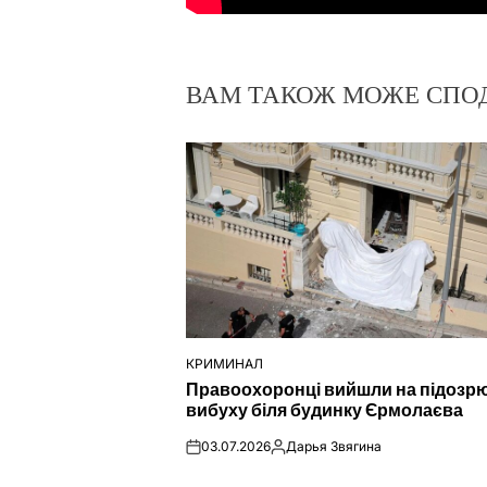
ВАМ ТАКОЖ МОЖЕ СПО
КРИМИНАЛ
ОПУБЛІКУВАТИ
Правоохоронці вийшли на підозр
У
вибуху біля будинку Єрмолаєва
03.07.2026
Дарья Звягина
on
Опубліковано