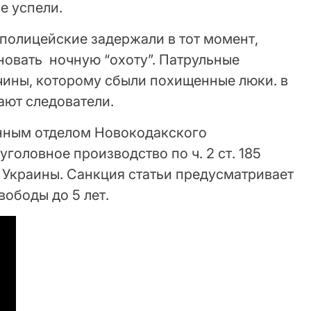
е успели.
 полицейские задержали в тот момент,
новать ночную “охоту”. Патрульные
чины, которому сбыли похищенные люки. в
ают следователи.
нным отделом Новокодакского
головное производство по ч. 2 ст. 185
 Украины. Санкция статьи предусматривает
вободы до 5 лет.