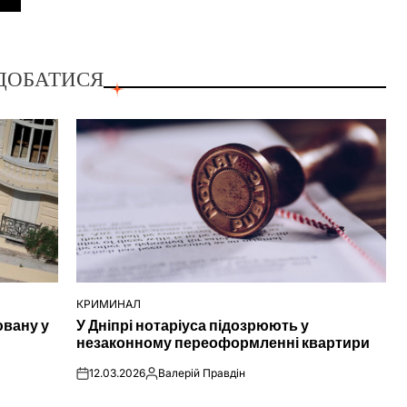
ДОБАТИСЯ
КРИМИНАЛ
ОПУБЛІКУВАТИ
ювану у
У Дніпрі нотаріуса підозрюють у
У
незаконному переоформленні квартири
12.03.2026
Валерій Правдін
on
Опубліковано