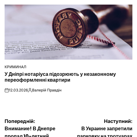
КРИМИНАЛ
ОПУБЛІКУВАТИ
У Дніпрі нотаріуса підозрюють у незаконному
У
переоформленні квартири
12.03.2026
Валерій Правдін
on
Опубліковано
Навігація
Попередній:
Наступний:
Внимание! В Днепре
В Украине запретили
пропал 10-летний
парковку на тротуарах