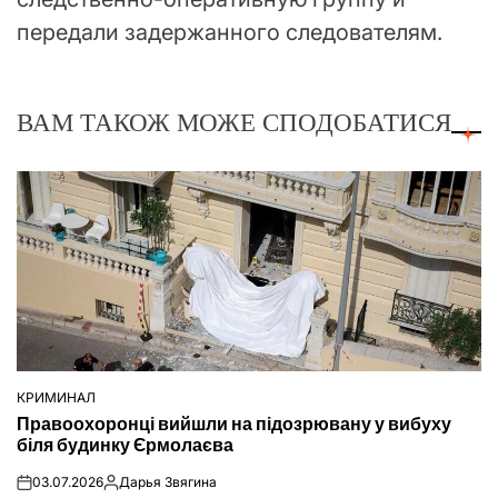
передали задержанного следователям.
ВАМ ТАКОЖ МОЖЕ СПОДОБАТИСЯ
КРИМИНАЛ
ОПУБЛІКУВАТИ
Правоохоронці вийшли на підозрювану у вибуху
У
біля будинку Єрмолаєва
03.07.2026
Дарья Звягина
on
Опубліковано