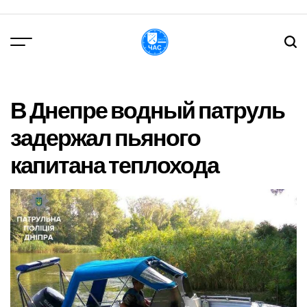
Перейти
до
вмісту
DPChas
В Днепре водный патруль
задержал пьяного
капитана теплохода