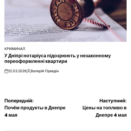
КРИМИНАЛ
ОПУБЛІКУВАТИ
У Дніпрі нотаріуса підозрюють у незаконному
У
переоформленні квартири
12.03.2026
Валерій Правдін
on
Опубліковано
Навігація
Попередній:
Наступний:
Почём продукты в Днепре
Цены на топливо в
записів
4 мая
Днепре 4 мая