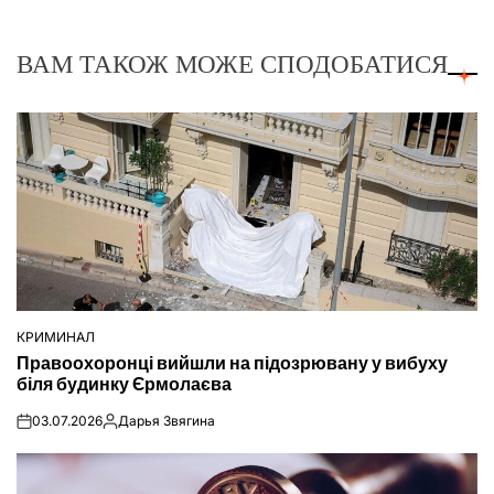
ВАМ ТАКОЖ МОЖЕ СПОДОБАТИСЯ
КРИМИНАЛ
ОПУБЛІКУВАТИ
Правоохоронці вийшли на підозрювану у вибуху
У
біля будинку Єрмолаєва
03.07.2026
Дарья Звягина
on
Опубліковано