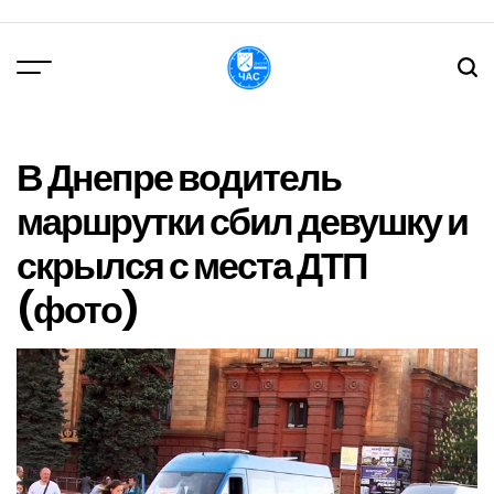
Перейти
до
вмісту
DPChas
В Днепре водитель
маршрутки сбил девушку и
скрылся с места ДТП
(фото)